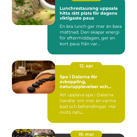
Lunchrestaurang uppsala
hitta rätt plats för dagens
viktigaste paus
En bra lunch ger mer än bara
mättnad. Den skapar energi
för eftermiddagen, ger en
kort paus från var...
12. apr
Spa i Dalarna för
avkoppling,
naturupplevelser och
minnesvärda vistelser
Att uppleva spa i Dalarna
handlar om mer än varma
bad och behandlingar. Här
möts natu...
19. mar