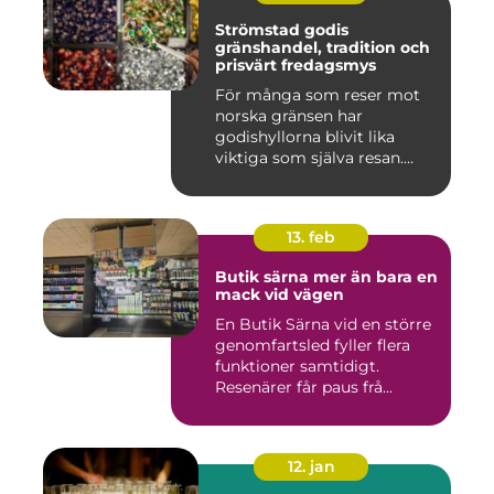
Strömstad godis
gränshandel, tradition och
prisvärt fredagsmys
För många som reser mot
norska gränsen har
godishyllorna blivit lika
viktiga som själva resan.
Ström...
13. feb
Butik särna mer än bara en
mack vid vägen
En Butik Särna vid en större
genomfartsled fyller flera
funktioner samtidigt.
Resenärer får paus frå...
12. jan