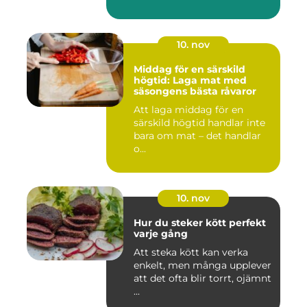
10. nov
Middag för en särskild
högtid: Laga mat med
säsongens bästa råvaror
Att laga middag för en
särskild högtid handlar inte
bara om mat – det handlar
o...
10. nov
Hur du steker kött perfekt
varje gång
Att steka kött kan verka
enkelt, men många upplever
att det ofta blir torrt, ojämnt
...