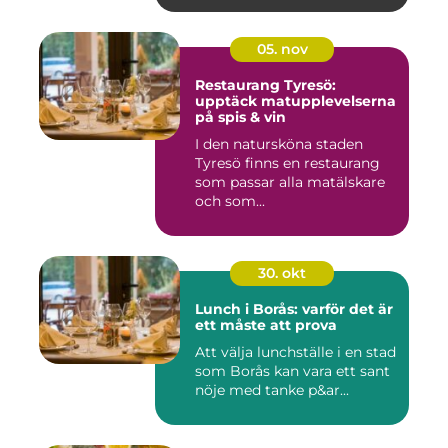
05. nov
Restaurang Tyresö:
upptäck matupplevelserna
på spis & vin
I den natursköna staden
Tyresö finns en restaurang
som passar alla matälskare
och som...
30. okt
Lunch i Borås: varför det är
ett måste att prova
Att välja lunchställe i en stad
som Borås kan vara ett sant
nöje med tanke p&ar...