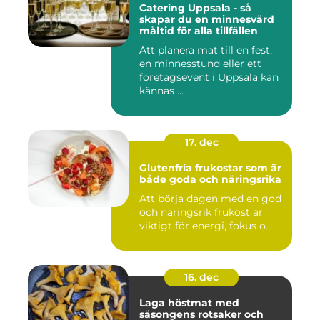
Catering Uppsala - så
skapar du en minnesvärd
måltid för alla tillfällen
Att planera mat till en fest,
en minnesstund eller ett
företagsevent i Uppsala kan
kännas ...
17. dec
Glutenfria frukostar som är
både goda och näringsrika
Att börja dagen med en god
och näringsrik frukost är
viktigt för energi, fokus o...
16. dec
Laga höstmat med
säsongens rotsaker och