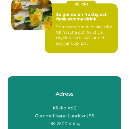
08. okt
Så gör du en fruktig och
färsk sommardrink
Sommarvärmen lockar ofta
till fräscha och fruktiga
drycker som svalkar och
piggar upp. En ...
Adress