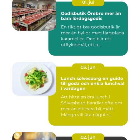
01. jul
Godisbutik Örebro mer än
bara lördagsgodis
En riktigt bra godisbutik är
mer än hyllor med färgglada
karameller. Den blir ett
utflyktsmål, ett a...
03. jun
Lunch sölvesborg en guide
till goda och enkla lunchval
i vardagen
Att hitta en bra lunch i
Sölvesborg handlar ofta om
mer än att bara bli mätt.
Många vill äta något s...
02. jun