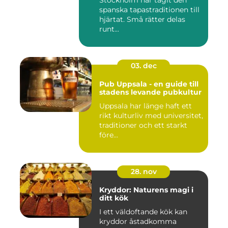
Stockholm har tagit den
spanska tapastraditionen till
hjärtat. Små rätter delas
runt...
03. dec
Pub Uppsala - en guide till
stadens levande pubkultur
Uppsala har länge haft ett
rikt kulturliv med universitet,
traditioner och ett starkt
före...
28. nov
Kryddor: Naturens magi i
ditt kök
I ett väldoftande kök kan
kryddor åstadkomma