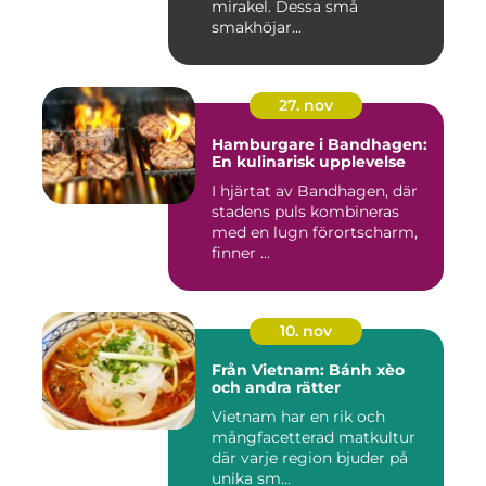
mirakel. Dessa små
smakhöjar...
27. nov
Hamburgare i Bandhagen:
En kulinarisk upplevelse
I hjärtat av Bandhagen, där
stadens puls kombineras
med en lugn förortscharm,
finner ...
10. nov
Från Vietnam: Bánh xèo
och andra rätter
Vietnam har en rik och
mångfacetterad matkultur
där varje region bjuder på
unika sm...