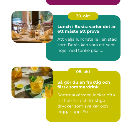
30. okt
Lunch i Borås: varför det är
ett måste att prova
Att välja lunchställe i en stad
som Borås kan vara ett sant
nöje med tanke p&ar...
08. okt
Så gör du en fruktig och
färsk sommardrink
Sommarvärmen lockar ofta
till fräscha och fruktiga
drycker som svalkar och
piggar upp. En ...