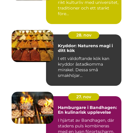
rikt kulturliv med universitet,
traditioner och ett starkt
före...
28. nov
Kryddor: Naturens magi i
ditt kök
I ett väldoftande kök kan
kryddor åstadkomma
mirakel. Dessa små
smakhöjar...
27. nov
Hamburgare i Bandhagen:
En kulinarisk upplevelse
I hjärtat av Bandhagen, där
stadens puls kombineras
med en lugn förortscharm,