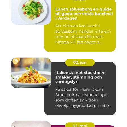
Lunch sölvesborg en guide
till goda och enkla lunchval
i vardagen
Att hitta en bra lunch i
Sölvesborg handlar ofta om
mer än att bara bli mätt.
Många vill äta något s...
02. jun
Italiensk mat stockholm
smaker, stämning och
vardagslyx
Få saker för människor i
Stockholm att stanna upp
som doften av vitlök i
olivolja, nygräddad pizzabo...
02. maj