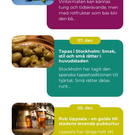
Vintermaten kan kännas
tung och tidskrävande, men
med rotfrukter som bas blir
den bå...
07. dec
Tapas i Stockholm: Smak,
stil och små rätter i
huvudstaden
Stockholm har tagit den
spanska tapastraditionen till
hjärtat. Små rätter delas
runt...
03. dec
Pub Uppsala - en guide till
stadens levande pubkultur
Uppsala har länge haft ett