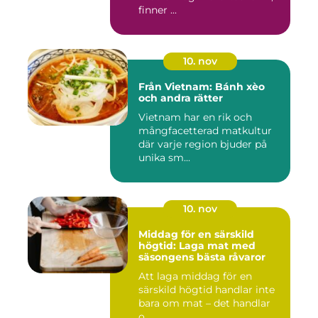
finner ...
10. nov
Från Vietnam: Bánh xèo
och andra rätter
Vietnam har en rik och
mångfacetterad matkultur
där varje region bjuder på
unika sm...
10. nov
Middag för en särskild
högtid: Laga mat med
säsongens bästa råvaror
Att laga middag för en
särskild högtid handlar inte
bara om mat – det handlar
o...