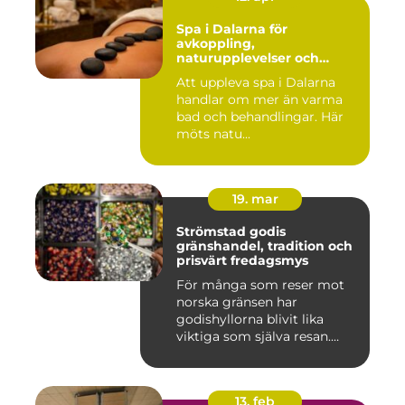
Spa i Dalarna för
avkoppling,
naturupplevelser och
minnesvärda vistelser
Att uppleva spa i Dalarna
handlar om mer än varma
bad och behandlingar. Här
möts natu...
19. mar
Strömstad godis
gränshandel, tradition och
prisvärt fredagsmys
För många som reser mot
norska gränsen har
godishyllorna blivit lika
viktiga som själva resan.
Ström...
13. feb