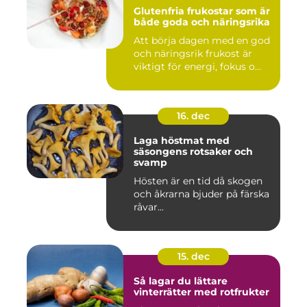
Glutenfria frukostar som är
både goda och näringsrika
Att börja dagen med en god
och näringsrik frukost är
viktigt för energi, fokus o...
16. dec
Laga höstmat med
säsongens rotsaker och
svamp
Hösten är en tid då skogen
och åkrarna bjuder på färska
råvar...
15. dec
Så lagar du lättare
vinterrätter med rotfrukter