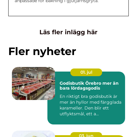
anpassade för bakning i gjutjärnsgryta.
Läs fler inlägg här
Fler nyheter
01. jul
Godisbutik Örebro mer än
bara lördagsgodis
En riktigt bra godisbutik är
mer än hyllor med färgglada
karameller. Den blir ett
utflyktsmål, ett a...
03. jun