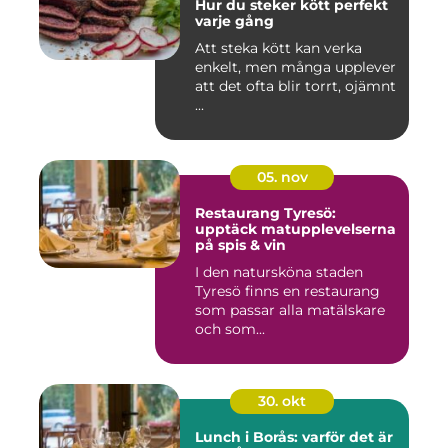
Hur du steker kött perfekt
varje gång
Att steka kött kan verka
enkelt, men många upplever
att det ofta blir torrt, ojämnt
...
05. nov
Restaurang Tyresö:
upptäck matupplevelserna
på spis & vin
I den natursköna staden
Tyresö finns en restaurang
som passar alla matälskare
och som...
30. okt
Lunch i Borås: varför det är