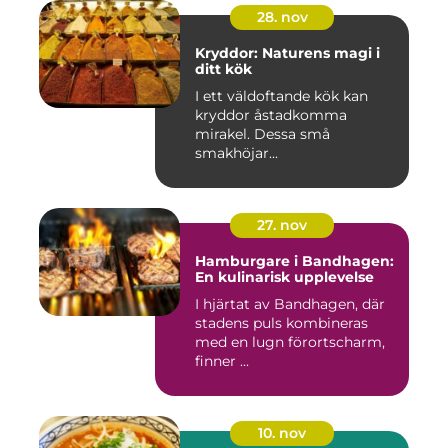
28. nov
Kryddor: Naturens magi i
ditt kök
I ett väldoftande kök kan
kryddor åstadkomma
mirakel. Dessa små
smakhöjar...
27. nov
Hamburgare i Bandhagen:
En kulinarisk upplevelse
I hjärtat av Bandhagen, där
stadens puls kombineras
med en lugn förortscharm,
finner ...
10. nov