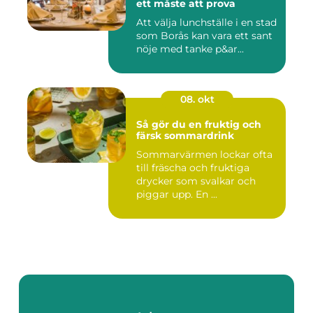
ett måste att prova
Att välja lunchställe i en stad
som Borås kan vara ett sant
nöje med tanke p&ar...
08. okt
Så gör du en fruktig och
färsk sommardrink
Sommarvärmen lockar ofta
till fräscha och fruktiga
drycker som svalkar och
piggar upp. En ...