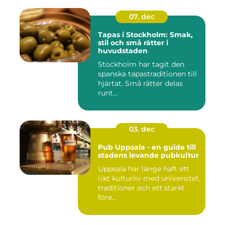
07. dec
Tapas i Stockholm: Smak,
stil och små rätter i
huvudstaden
Stockholm har tagit den
spanska tapastraditionen till
hjärtat. Små rätter delas
runt...
03. dec
Pub Uppsala - en guide till
stadens levande pubkultur
Uppsala har länge haft ett
rikt kulturliv med universitet,
traditioner och ett starkt
före...