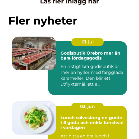
Läs fler inlägg här
Fler nyheter
01. jul
Godisbutik Örebro mer än
bara lördagsgodis
En riktigt bra godisbutik är
mer än hyllor med färgglada
karameller. Den blir ett
utflyktsmål, ett a...
03. jun
Lunch sölvesborg en guide
till goda och enkla lunchval
i vardagen
Att hitta en bra lunch i