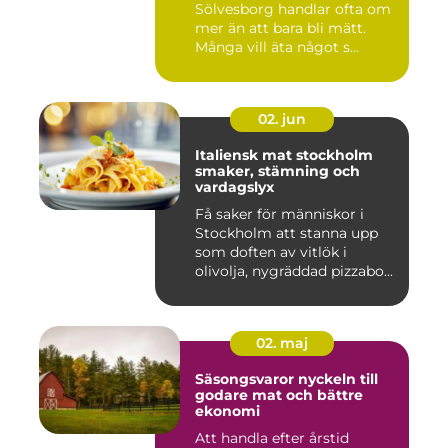
Sölvesborg handlar ofta om
mer än att bara bli mätt.
Många vill äta något s...
02. jun
Italiensk mat stockholm
smaker, stämning och
vardagslyx
Få saker för människor i
Stockholm att stanna upp
som doften av vitlök i
olivolja, nygräddad pizzabo...
02. maj
Säsongsvaror nyckeln till
godare mat och bättre
ekonomi
Att handla efter årstid