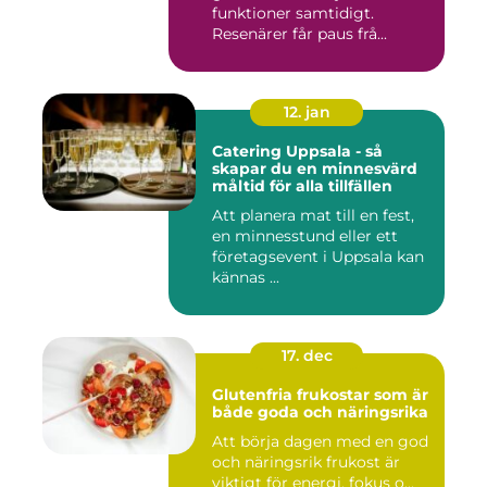
funktioner samtidigt.
Resenärer får paus frå...
12. jan
Catering Uppsala - så
skapar du en minnesvärd
måltid för alla tillfällen
Att planera mat till en fest,
en minnesstund eller ett
företagsevent i Uppsala kan
kännas ...
17. dec
Glutenfria frukostar som är
både goda och näringsrika
Att börja dagen med en god
och näringsrik frukost är
viktigt för energi, fokus o...