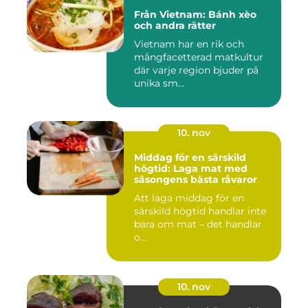
Från Vietnam: Bánh xèo
och andra rätter
Vietnam har en rik och
mångfacetterad matkultur
där varje region bjuder på
unika sm...
10. nov
Middag för en särskild
högtid: Laga mat med
säsongens bästa råvaror
Att laga middag för en
särskild högtid handlar inte
bara om mat – det handlar
o...
10. nov