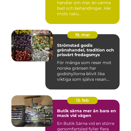
handlar om mer än varma
bad och behandlingar. Här
möts natu...
19. mar
Strömstad godis
gränshandel, tradition och
prisvärt fredagsmys
För många som reser mot
norska gränsen har
godishyllorna blivit lika
viktiga som själva resan.
Ström...
13. feb
Butik särna mer än bara en
mack vid vägen
En Butik Särna vid en större
genomfartsled fyller flera