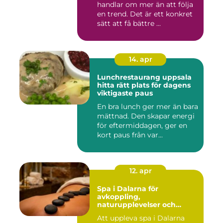
handlar om mer än att följa
en trend. Det är ett konkret
sätt att få bättre ...
14. apr
Lunchrestaurang uppsala
hitta rätt plats för dagens
viktigaste paus
En bra lunch ger mer än bara
mättnad. Den skapar energi
för eftermiddagen, ger en
kort paus från var...
12. apr
Spa i Dalarna för
avkoppling,
naturupplevelser och
minnesvärda vistelser
Att uppleva spa i Dalarna