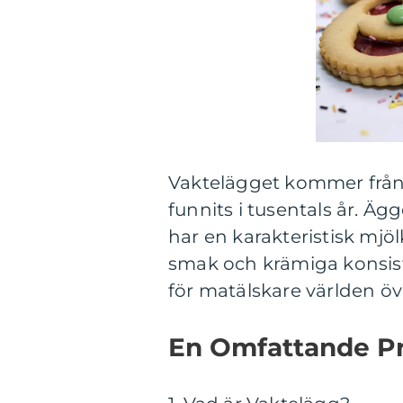
Vaktelägget kommer från d
funnits i tusentals år. Ä
har en karakteristisk mjöl
smak och krämiga konsisten
för matälskare världen öv
En Omfattande Pr