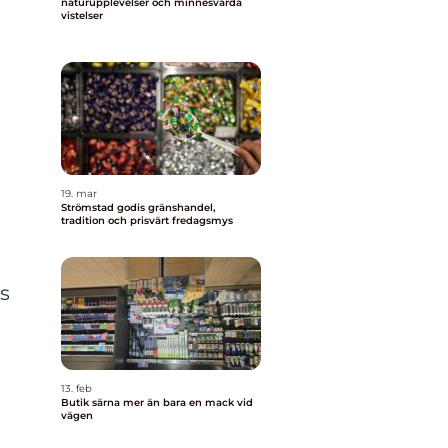
naturupplevelser och minnesvärda
vistelser
19. mar
Strömstad godis gränshandel,
tradition och prisvärt fredagsmys
ss
13. feb
Butik särna mer än bara en mack vid
vägen