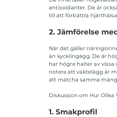
antioxidanter. De är också 
till att förbättra hjärthäl
2. Jämförelse me
När det gäller näringsin
än kycklingägg. De är högr
har högre halter av vissa 
notera att vaktelägg är mi
att matcha samma mängd
Diskussion om Hur Olika V
1. Smakprofil