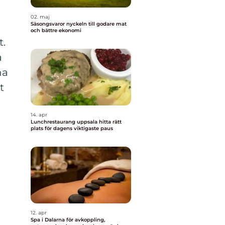
02. maj
Säsongsvaror nyckeln till godare mat
och bättre ekonomi
t.
a
na
t
14. apr
Lunchrestaurang uppsala hitta rätt
plats för dagens viktigaste paus
12. apr
Spa i Dalarna för avkoppling,