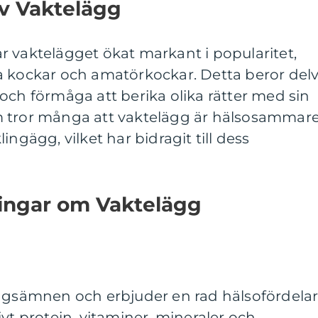
av Vaktelägg
r vaktelägget ökat markant i popularitet,
a kockar och amatörkockar. Detta beror delv
och förmåga att berika olika rätter med sin
m tror många att vaktelägg är hälsosammar
ingägg, vilket har bidragit till dess
ningar om Vaktelägg
ingsämnen och erbjuder en rad hälsofördelar
vt protein, vitaminer, mineraler och