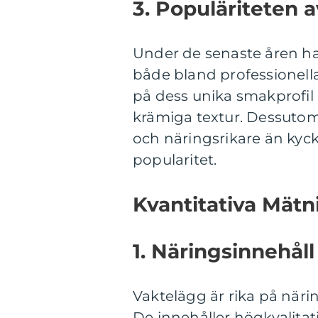
3. Populäriteten 
Under de senaste åren ha
både bland professionell
på dess unika smakprofil 
krämiga textur. Dessuto
och näringsrikare än kyckl
popularitet.
Kvantitativa Mät
1. Näringsinnehåll
Vaktelägg är rika på när
De innehåller högkvalitati