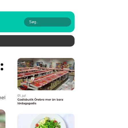
01. jul
nel
Godisbutik Örebro mer än bara
lördagsgodis