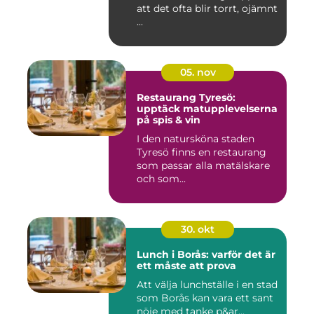
att det ofta blir torrt, ojämnt
...
05. nov
Restaurang Tyresö:
upptäck matupplevelserna
på spis & vin
I den natursköna staden
Tyresö finns en restaurang
som passar alla matälskare
och som...
30. okt
Lunch i Borås: varför det är
ett måste att prova
Att välja lunchställe i en stad
som Borås kan vara ett sant
nöje med tanke p&ar...