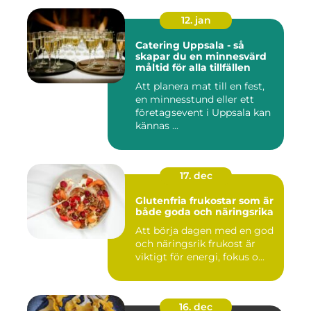
12. jan
Catering Uppsala - så
skapar du en minnesvärd
måltid för alla tillfällen
Att planera mat till en fest,
en minnesstund eller ett
företagsevent i Uppsala kan
kännas ...
17. dec
Glutenfria frukostar som är
både goda och näringsrika
Att börja dagen med en god
och näringsrik frukost är
viktigt för energi, fokus o...
16. dec