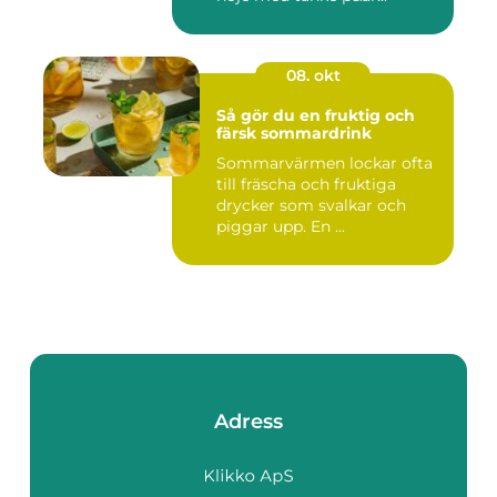
08. okt
Så gör du en fruktig och
färsk sommardrink
Sommarvärmen lockar ofta
till fräscha och fruktiga
drycker som svalkar och
piggar upp. En ...
Adress