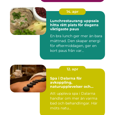
14. apr
Lunchrestaurang uppsala
hitta rätt plats för dagens
viktigaste paus
En bra lunch ger mer än bara
mättnad. Den skapar energi
för eftermiddagen, ger en
kort paus från var...
12. apr
Spa i Dalarna för
avkoppling,
naturupplevelser och
minnesvärda vistelser
Att uppleva spa i Dalarna
handlar om mer än varma
bad och behandlingar. Här
möts natu...