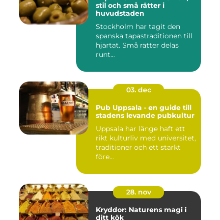
stil och små rätter i
huvudstaden
Stockholm har tagit den
spanska tapastraditionen till
hjärtat. Små rätter delas
runt...
03. dec
Pub Uppsala - en guide till
stadens levande pubkultur
Uppsala har länge haft ett
rikt kulturliv med universitet,
traditioner och ett starkt
före...
28. nov
Kryddor: Naturens magi i
ditt kök