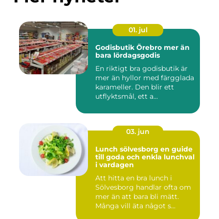
01. jul
Godisbutik Örebro mer än
bara lördagsgodis
En riktigt bra godisbutik är
mer än hyllor med färgglada
karameller. Den blir ett
utflyktsmål, ett a...
03. jun
Lunch sölvesborg en guide
till goda och enkla lunchval
i vardagen
Att hitta en bra lunch i
Sölvesborg handlar ofta om
mer än att bara bli mätt.
Många vill äta något s...