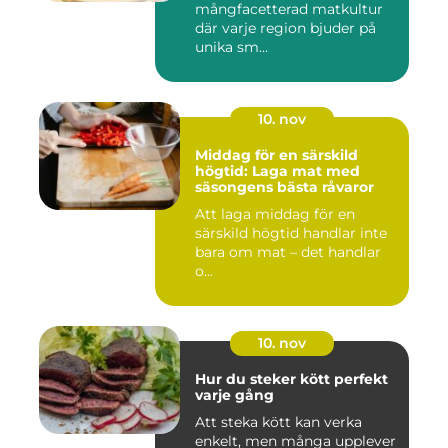
mångfacetterad matkultur
där varje region bjuder på
unika sm...
10. nov
Middag för en särskild
högtid: Laga mat med
säsongens bästa råvaror
Att laga middag för en
särskild högtid handlar inte
bara om mat – det handlar
o...
10. nov
Hur du steker kött perfekt
varje gång
Att steka kött kan verka
enkelt, men många upplever