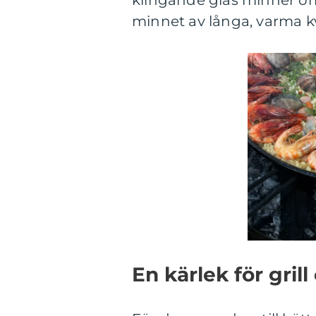
klingande glas minner o
minnet av långa, varma kväl
En kärlek för grill