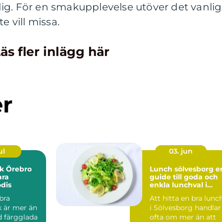
ig. För en smakupplevelse utöver det vanlig
e vill missa.
äs fler inlägg här
er
ul
03. jun
k Örebro
Lunch sölvesborg en
ara
guide till goda och
dis
enkla lunchval i
vardagen
 bra
Att hitta en bra lunc
k är mer än
i Sölvesborg handlar
d färgglada
ofta om mer än att