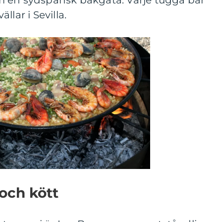
m en sydspansk bakgata. Varje tugga bär
lar i Sevilla.
 och kött