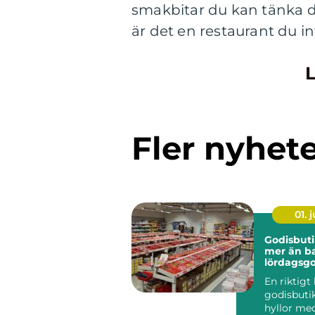
smakbitar du kan tänka d
är det en restaurant du int
L
Fler nyhet
01. j
Godisbuti
mer än b
lördagsgo
En riktigt
godisbuti
hyllor me