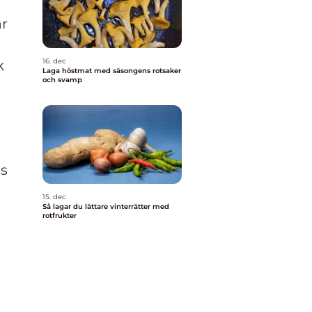
är
16. dec
k
Laga höstmat med säsongens rotsaker
och svamp
ns
15. dec
Så lagar du lättare vinterrätter med
rotfrukter