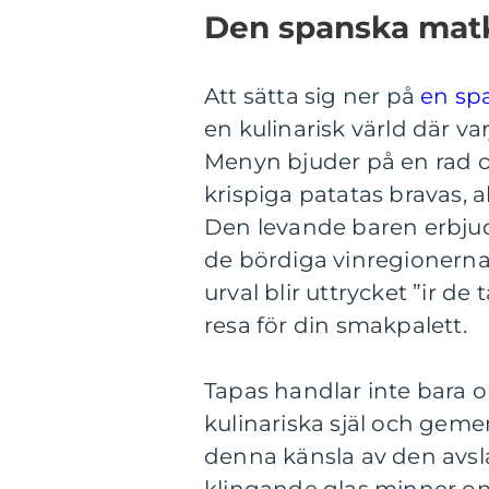
Den spanska matk
Att sätta sig ner på
en sp
en kulinarisk värld där var
Menyn bjuder på en rad oli
krispiga patatas bravas, al
Den levande baren erbjud
de bördiga vinregionerna
urval blir uttrycket ”ir de
resa för din smakpalett.
Tapas handlar inte bara 
kulinariska själ och geme
denna känsla av den avsl