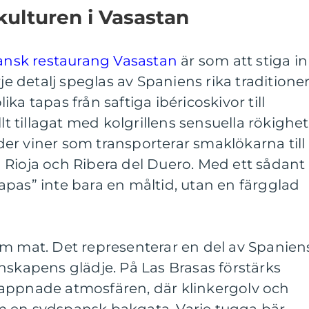
ulturen i Vasastan
ansk restaurang Vasastan
är som att stiga in 
je detalj speglas av Spaniens rika traditioner
ka tapas från saftiga ibéricoskivor till
lt tillagat med kolgrillens sensuella rökighet
er viner som transporterar smaklökarna till
 Rioja och Ribera del Duero. Med ett sådant
 tapas” inte bara en måltid, utan en färgglad
om mat. Det representerar en del av Spanien
nskapens glädje. På Las Brasas förstärks
appnade atmosfären, där klinkergolv och