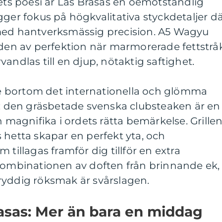
tets poesi är Las Brasas en oemotståndlig
gger fokus på högkvalitativa styckdetaljer d
med hantverksmässig precision. A5 Wagyu
lden av perfektion när marmorerade fettstrå
andlas till en djup, nötaktig saftighet.
 se bortom det internationella och glömma
a; den gräsbetade svenska clubsteaken är en
n magnifika i ordets rätta bemärkelse. Grille
 hetta skapar en perfekt yta, och
 tillagas framför dig tillför en extra
 Kombinationen av doften från brinnande ek,
ryddig röksmak är svårslagen.
rasas: Mer än bara en middag