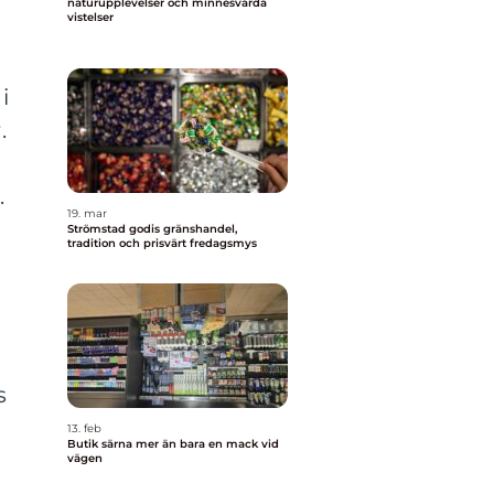
naturupplevelser och minnesvärda
vistelser
i
.
.
19. mar
Strömstad godis gränshandel,
tradition och prisvärt fredagsmys
s
13. feb
Butik särna mer än bara en mack vid
vägen