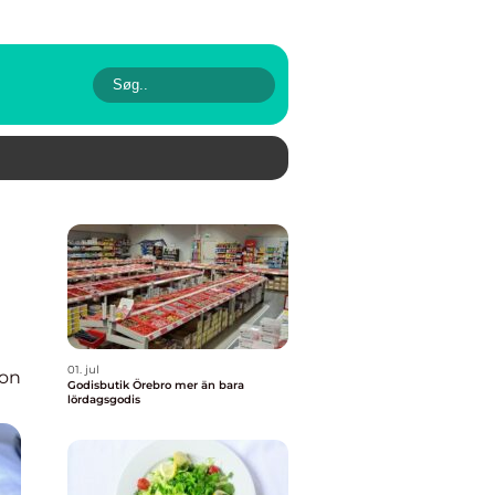
n
01. jul
ion
Godisbutik Örebro mer än bara
lördagsgodis