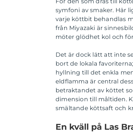
För den som dras till köt
symfoni av smaker. Här li
varje köttbit behandlas 
från Miyazaki är sinnesbi
möter glödhet kol och förv
Det är dock lätt att inte
bort de lokala favoritern
hyllning till det enkla me
eldflamma är central dess
betraktandet av köttet som
dimension till måltiden.
smältande köttsaft och k
En kväll på Las B