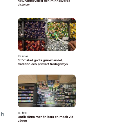
naturupplevelser och minnesvärda
vistelser
19. mar
Strömstad godis gränshandel,
tradition och prisvärt fredagsmys
13. feb
ch
Butik särna mer än bara en mack vid
vägen