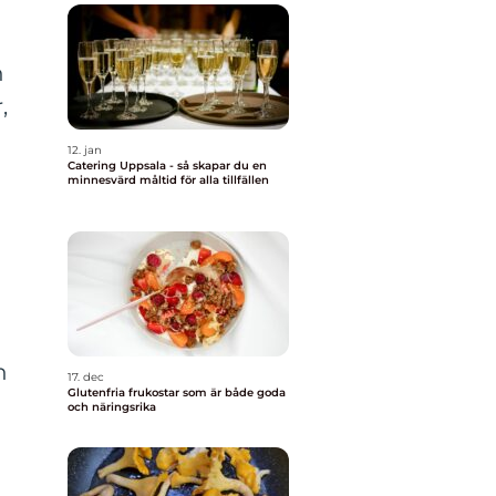
h
,
12. jan
Catering Uppsala - så skapar du en
minnesvärd måltid för alla tillfällen
n
17. dec
Glutenfria frukostar som är både goda
och näringsrika