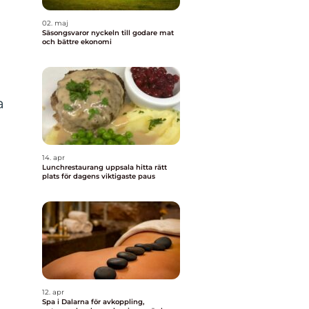
02. maj
Säsongsvaror nyckeln till godare mat
och bättre ekonomi
a
14. apr
Lunchrestaurang uppsala hitta rätt
plats för dagens viktigaste paus
12. apr
Spa i Dalarna för avkoppling,