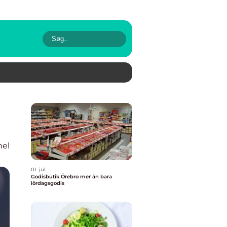
nel
01. jul
Godisbutik Örebro mer än bara
lördagsgodis