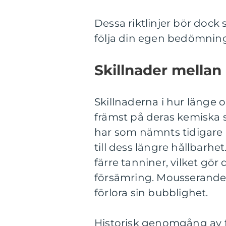
Dessa riktlinjer bör dock 
följa din egen bedömning 
Skillnader mellan 
Skillnaderna i hur länge o
främst på deras kemiska
har som nämnts tidigare h
till dess längre hållbarhet
färre tanniner, vilket gö
försämring. Mousserande v
förlora sin bubblighet.
Historisk genomgång av f