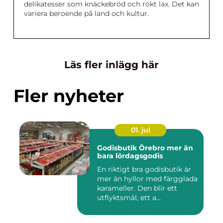
delikatesser som knäckebröd och rökt lax. Det kan
variera beroende på land och kultur.
Läs fler inlägg här
Fler nyheter
01. jul
Godisbutik Örebro mer än
bara lördagsgodis
En riktigt bra godisbutik är
mer än hyllor med färgglada
karameller. Den blir ett
utflyktsmål, ett a...