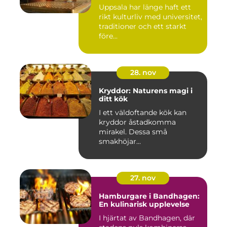
Uppsala har länge haft ett
rikt kulturliv med universitet,
traditioner och ett starkt
före...
28. nov
Kryddor: Naturens magi i
ditt kök
I ett väldoftande kök kan
kryddor åstadkomma
mirakel. Dessa små
smakhöjar...
27. nov
Hamburgare i Bandhagen:
En kulinarisk upplevelse
I hjärtat av Bandhagen, där