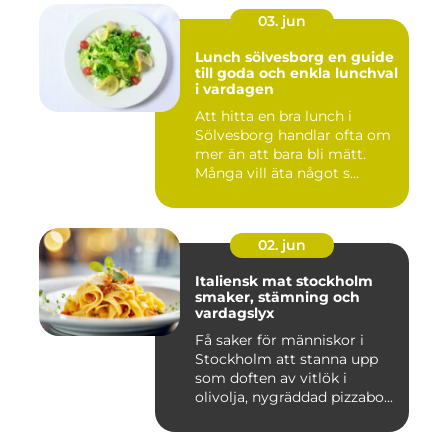
03. jun
Lunch sölvesborg en guide
till goda och enkla lunchval
i vardagen
Att hitta en bra lunch i
Sölvesborg handlar ofta om
mer än att bara bli mätt.
Många vill äta något s...
02. jun
Italiensk mat stockholm
smaker, stämning och
vardagslyx
Få saker för människor i
Stockholm att stanna upp
som doften av vitlök i
olivolja, nygräddad pizzabo...