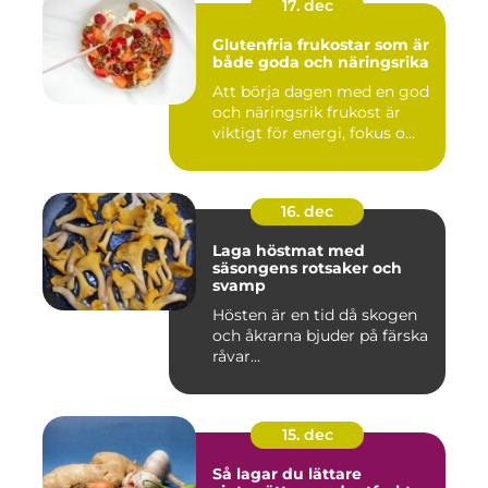
17. dec
Glutenfria frukostar som är
både goda och näringsrika
Att börja dagen med en god
och näringsrik frukost är
viktigt för energi, fokus o...
16. dec
Laga höstmat med
säsongens rotsaker och
svamp
Hösten är en tid då skogen
och åkrarna bjuder på färska
råvar...
15. dec
Så lagar du lättare