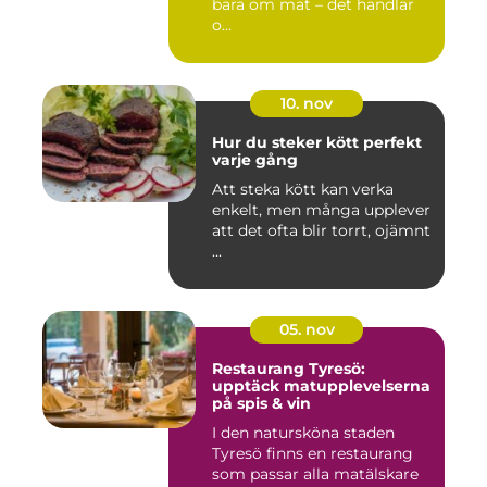
bara om mat – det handlar
o...
10. nov
Hur du steker kött perfekt
varje gång
Att steka kött kan verka
enkelt, men många upplever
att det ofta blir torrt, ojämnt
...
05. nov
Restaurang Tyresö:
upptäck matupplevelserna
på spis & vin
I den natursköna staden
Tyresö finns en restaurang
som passar alla matälskare