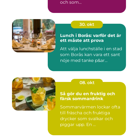
och som...
30. okt
Lunch i Borås: varför det är
ett måste att prova
Att välja lunchställe i en stad
som Borås kan vara ett sant
nöje med tanke p&ar...
08. okt
Så gör du en fruktig och
färsk sommardrink
Sommarvärmen lockar ofta
till fräscha och fruktiga
drycker som svalkar och
piggar upp. En ...