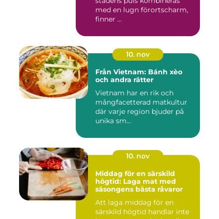
stadens puls kombineras
med en lugn förortscharm,
finner ...
10. nov
Från Vietnam: Bánh xèo
och andra rätter
Vietnam har en rik och
mångfacetterad matkultur
där varje region bjuder på
unika sm...
10. nov
Middag för en särskild
högtid: Laga mat med
säsongens bästa råvaror
Att laga middag för en
särskild högtid handlar inte