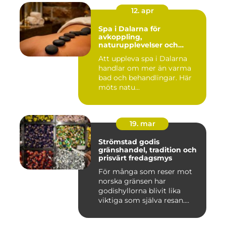
12. apr
Spa i Dalarna för
avkoppling,
naturupplevelser och
minnesvärda vistelser
Att uppleva spa i Dalarna
handlar om mer än varma
bad och behandlingar. Här
möts natu...
19. mar
Strömstad godis
gränshandel, tradition och
prisvärt fredagsmys
För många som reser mot
norska gränsen har
godishyllorna blivit lika
viktiga som själva resan.
Ström...