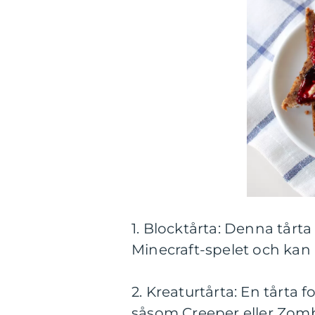
1. Blocktårta: Denna tårt
Minecraft-spelet och kan
2. Kreaturtårta: En tårta
såsom Creeper eller Zomb