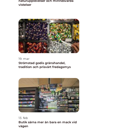
naturupplevelser och minnesvärda
vistelser
19. mar
Strömstad godis gränshandel,
tradition och prisvärt fredagsmys
13. feb
Butik särna mer än bara en mack vid
vägen