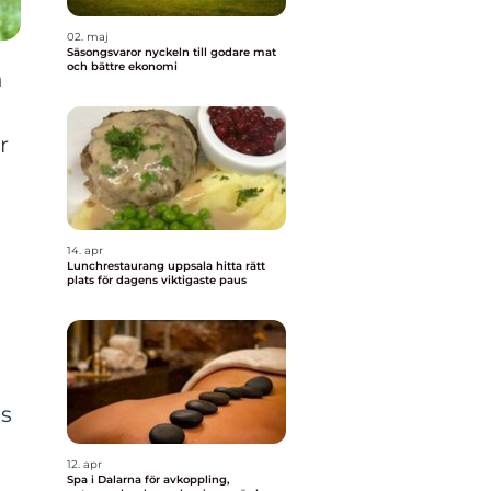
02. maj
Säsongsvaror nyckeln till godare mat
och bättre ekonomi
n
r
14. apr
Lunchrestaurang uppsala hitta rätt
plats för dagens viktigaste paus
as
12. apr
Spa i Dalarna för avkoppling,