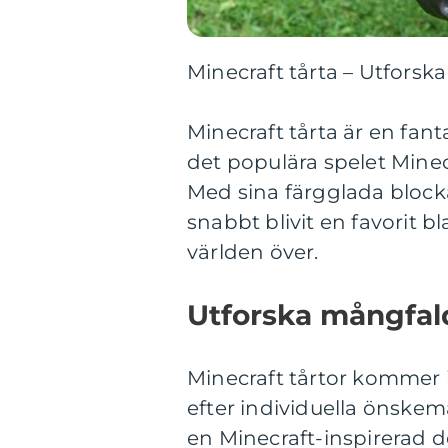
Minecraft tårta – Utforsk
Minecraft tårta är en fan
det populära spelet Minec
Med sina färgglada blocka
snabbt blivit en favorit 
världen över.
Utforska mångfald
Minecraft tårtor kommer i
efter individuella önskem
en Minecraft-inspirerad d