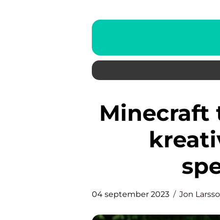
Minecraft tårta: En läcker och
kreati
spe
04 september 2023
Jon Larss