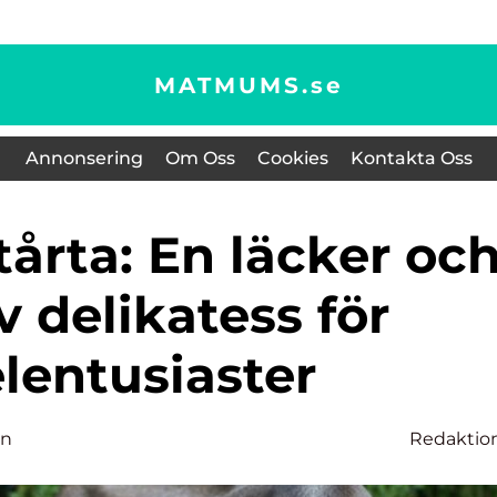
MATMUMS.
se
Annonsering
Om Oss
Cookies
Kontakta Oss
v delikatess för
lentusiaster
on
Redaktio