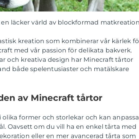
a en läcker värld av blockformad matkreatio
tastisk kreation som kombinerar vår kärlek fö
raft med vår passion för delikata bakverk.
r och kreativa design har Minecraft tårtor
bland både spelentusiaster och matälskare
en av Minecraft tårtor
 olika former och storlekar och kan anpass
ål. Oavsett om du vill ha en enkel tårta med
ekoration eller en mer avancerad tårta som