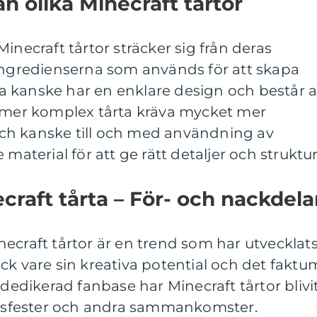
n olika Minecraft tårtor
inecraft tårtor sträcker sig från deras
 ingredienserna som används för att skapa
 kanske har en enklare design och består 
n mer komplex tårta kräva mycket mer
ch kanske till och med användning av
material för att ge rätt detaljer och struktur
craft tårta – För- och nackdela
ecraft tårtor är en trend som har utvecklat
ck vare sin kreativa potential och det faktu
 dedikerad fanbase har Minecraft tårtor blivi
dagsfester och andra sammankomster.