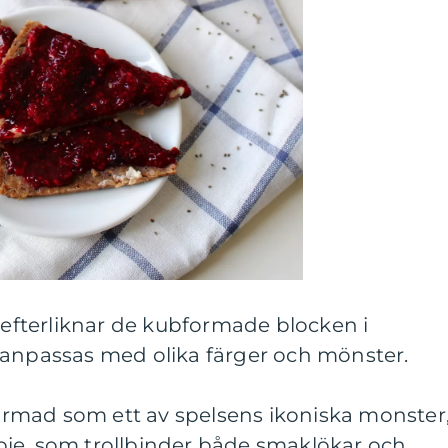
a efterliknar de kubformade blocken i
 anpassas med olika färger och mönster.
 formad som ett av spelsens ikoniska monster
ie, som trollbinder både smaklökar och