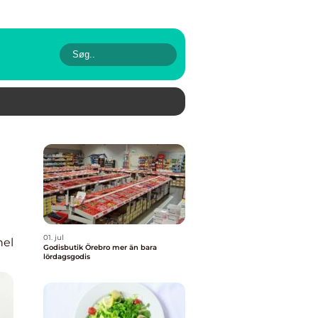
01. jul
nel
Godisbutik Örebro mer än bara
lördagsgodis