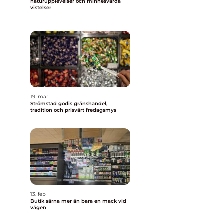
naturupplevelser och minnesvärda
vistelser
19. mar
Strömstad godis gränshandel,
tradition och prisvärt fredagsmys
13. feb
Butik särna mer än bara en mack vid
vägen