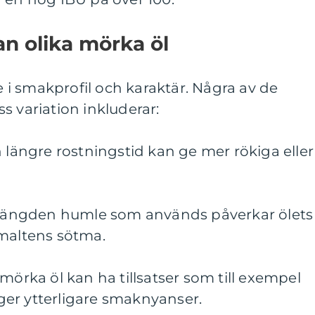
an olika mörka öl
de i smakprofil och karaktär. Några av de
s variation inkluderar:
n längre rostningstid kan ge mer rökiga eller
i mängden humle som används påverkar ölets
 maltens sötma.
mörka öl kan ha tillsatser som till exempel
t ger ytterligare smaknyanser.