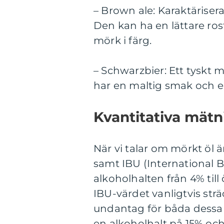
– Brown ale: Karaktäriser
Den kan ha en lättare rost
mörk i färg.
– Schwarzbier: Ett tyskt 
har en maltig smak och en
Kvantitativa mätn
När vi talar om mörkt öl ä
samt IBU (International Bi
alkoholhalten från 4% till
IBU-värdet vanligtvis sträc
undantag för båda dessa
en alkoholhalt på 15% och