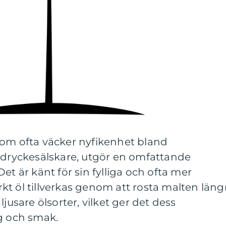
som ofta väcker nyfikenhet bland
a dryckesälskare, utgör en omfattande
et är känt för sin fylliga och ofta mer
t öl tillverkas genom att rosta malten läng
ljusare ölsorter, vilket ger det dess
rg och smak.