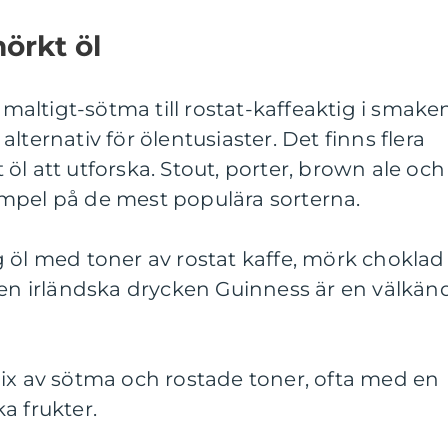
örkt öl
n maltigt-sötma till rostat-kaffeaktig i smake
lternativ för ölentusiaster. Det finns flera
öl att utforska. Stout, porter, brown ale och
mpel på de mest populära sorterna.
 öl med toner av rostat kaffe, mörk choklad
Den irländska drycken Guinness är en välkän
mix av sötma och rostade toner, ofta med en
a frukter.