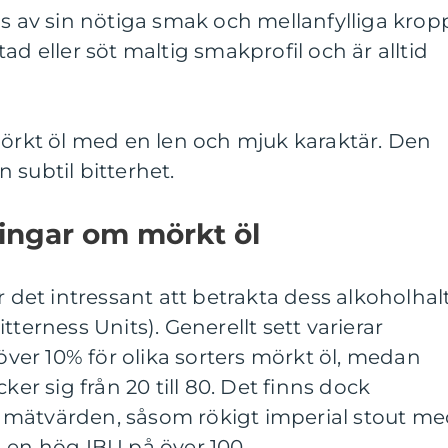
as av sin nötiga smak och mellanfylliga krop
ad eller söt maltig smakprofil och är alltid
mörkt öl med en len och mjuk karaktär. Den
 subtil bitterhet.
ingar om mörkt öl
r det intressant att betrakta dess alkoholhal
tterness Units). Generellt sett varierar
 över 10% för olika sorters mörkt öl, medan
ker sig från 20 till 80. Det finns dock
 mätvärden, såsom rökigt imperial stout m
 en hög IBU på över 100.