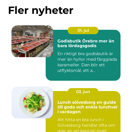
Fler nyheter
01. jul
Godisbutik Örebro mer än
bara lördagsgodis
En riktigt bra godisbutik är
mer än hyllor med färgglada
karameller. Den blir ett
utflyktsmål, ett a...
03. jun
Lunch sölvesborg en guide
till goda och enkla lunchval
i vardagen
Att hitta en bra lunch i
Sölvesborg handlar ofta om
mer än att bara bli mätt.