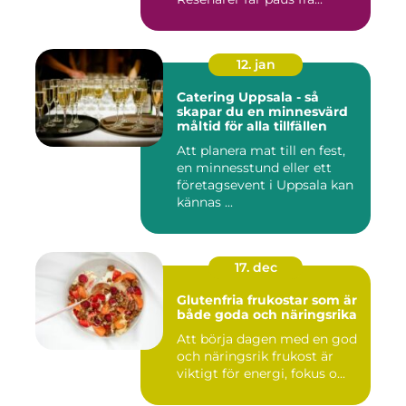
12. jan
Catering Uppsala - så
skapar du en minnesvärd
måltid för alla tillfällen
Att planera mat till en fest,
en minnesstund eller ett
företagsevent i Uppsala kan
kännas ...
17. dec
Glutenfria frukostar som är
både goda och näringsrika
Att börja dagen med en god
och näringsrik frukost är
viktigt för energi, fokus o...