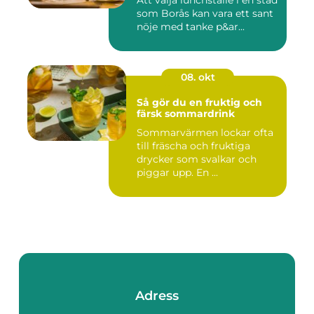
Att välja lunchställe i en stad
som Borås kan vara ett sant
nöje med tanke p&ar...
08. okt
Så gör du en fruktig och
färsk sommardrink
Sommarvärmen lockar ofta
till fräscha och fruktiga
drycker som svalkar och
piggar upp. En ...
Adress