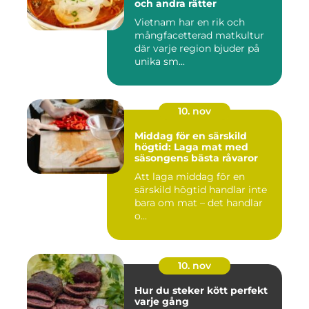
och andra rätter
Vietnam har en rik och
mångfacetterad matkultur
där varje region bjuder på
unika sm...
10. nov
Middag för en särskild
högtid: Laga mat med
säsongens bästa råvaror
Att laga middag för en
särskild högtid handlar inte
bara om mat – det handlar
o...
10. nov
Hur du steker kött perfekt
varje gång