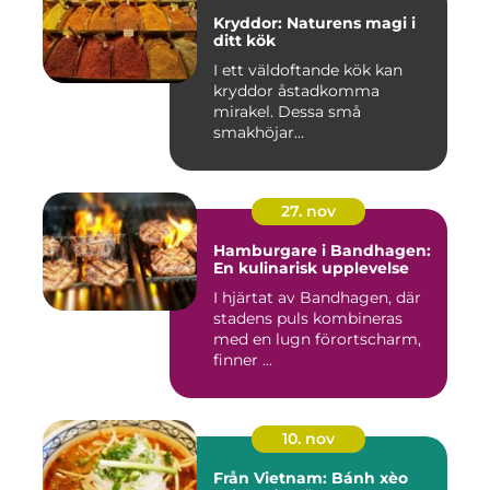
Kryddor: Naturens magi i
ditt kök
I ett väldoftande kök kan
kryddor åstadkomma
mirakel. Dessa små
smakhöjar...
27. nov
Hamburgare i Bandhagen:
En kulinarisk upplevelse
I hjärtat av Bandhagen, där
stadens puls kombineras
med en lugn förortscharm,
finner ...
10. nov
Från Vietnam: Bánh xèo