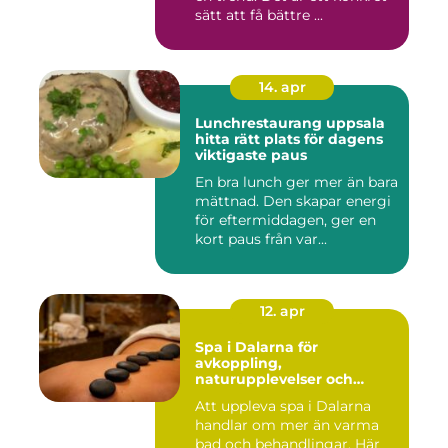
sätt att få bättre ...
14. apr
Lunchrestaurang uppsala
hitta rätt plats för dagens
viktigaste paus
En bra lunch ger mer än bara
mättnad. Den skapar energi
för eftermiddagen, ger en
kort paus från var...
12. apr
Spa i Dalarna för
avkoppling,
naturupplevelser och
minnesvärda vistelser
Att uppleva spa i Dalarna
handlar om mer än varma
bad och behandlingar. Här