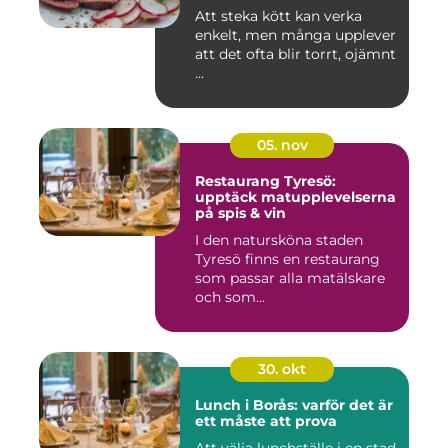
Att steka kött kan verka
enkelt, men många upplever
att det ofta blir torrt, ojämnt
...
05. nov
Restaurang Tyresö:
upptäck matupplevelserna
på spis & vin
I den natursköna staden
Tyresö finns en restaurang
som passar alla matälskare
och som...
30. okt
Lunch i Borås: varför det är
ett måste att prova