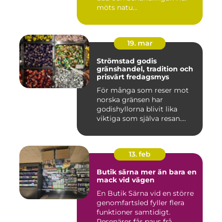
möts natu...
19. mar
Strömstad godis
gränshandel, tradition och
prisvärt fredagsmys
För många som reser mot
norska gränsen har
godishyllorna blivit lika
viktiga som själva resan.
Ström...
13. feb
Butik särna mer än bara en
mack vid vägen
En Butik Särna vid en större
genomfartsled fyller flera
funktioner samtidigt.
Resenärer får paus frå...