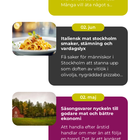
Många vill äta något s...
02. jun
Italiensk mat stockholm
smaker, stämning och
vardagslyx
Få saker för människor i
Stockholm att stanna upp
som doften av vitlök i
olivolja, nygräddad pizzabo...
02. maj
Säsongsvaror nyckeln till
godare mat och bättre
ekonomi
Att handla efter årstid
handlar om mer än att följa
en trend. Det är ett konkret