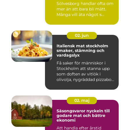
Sölvesborg handlar ofta om
mer än att bara bli mätt.
Många vill äta något s...
02. jun
Italiensk mat stockholm
smaker, stämning och
vardagslyx
Få saker för människor i
Stockholm att stanna upp
som doften av vitlök i
olivolja, nygräddad pizzabo...
02. maj
Säsongsvaror nyckeln till
godare mat och bättre
ekonomi
Att handla efter årstid