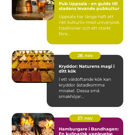
Pub Uppsala - en guide till
stadens levande pubkultur
Uppsala har länge haft ett
rikt kulturliv med universitet,
traditioner och ett starkt
före...
28. nov
Kryddor: Naturens magi i
ditt kök
I ett väldoftande kök kan
kryddor åstadkomma
mirakel. Dessa små
smakhöjar...
27. nov
Hamburgare i Bandhagen:
En kulinarisk upplevelse