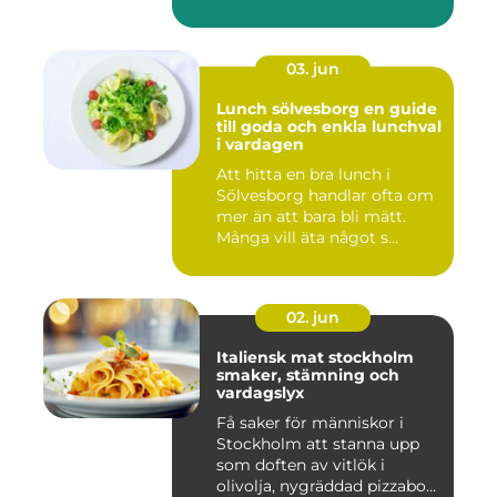
03. jun
Lunch sölvesborg en guide
till goda och enkla lunchval
i vardagen
Att hitta en bra lunch i
Sölvesborg handlar ofta om
mer än att bara bli mätt.
Många vill äta något s...
02. jun
Italiensk mat stockholm
smaker, stämning och
vardagslyx
Få saker för människor i
Stockholm att stanna upp
som doften av vitlök i
olivolja, nygräddad pizzabo...