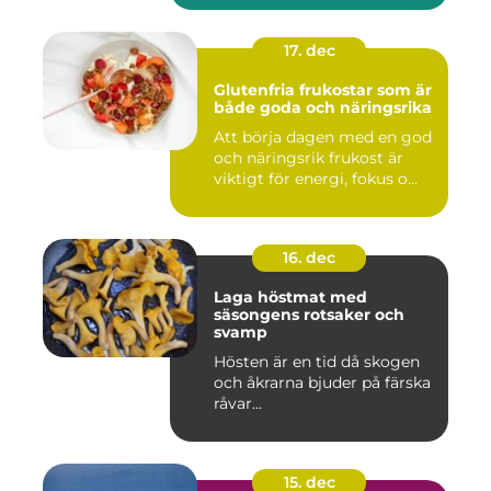
17. dec
Glutenfria frukostar som är
både goda och näringsrika
Att börja dagen med en god
och näringsrik frukost är
viktigt för energi, fokus o...
16. dec
Laga höstmat med
säsongens rotsaker och
svamp
Hösten är en tid då skogen
och åkrarna bjuder på färska
råvar...
15. dec