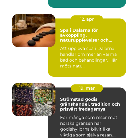
12. apr
Spa i Dalarna för
avkoppling,
naturupplevelser och
minnesvärda vistelser
Att uppleva spa i Dalarna
handlar om mer än varma
bad och behandlingar. Här
möts natu...
19. mar
Strömstad godis
gränshandel, tradition och
prisvärt fredagsmys
För många som reser mot
norska gränsen har
godishyllorna blivit lika
viktiga som själva resan.