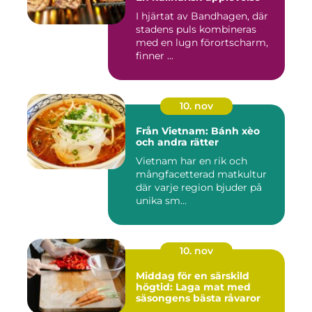
I hjärtat av Bandhagen, där
stadens puls kombineras
med en lugn förortscharm,
finner ...
10. nov
Från Vietnam: Bánh xèo
och andra rätter
Vietnam har en rik och
mångfacetterad matkultur
där varje region bjuder på
unika sm...
10. nov
Middag för en särskild
högtid: Laga mat med
säsongens bästa råvaror