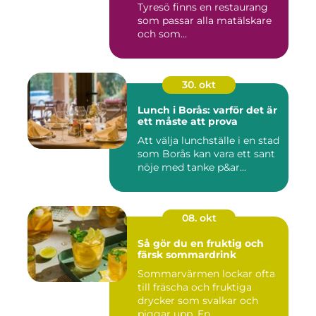
Tyresö finns en restaurang
som passar alla matälskare
och som...
30. okt
Lunch i Borås: varför det är
ett måste att prova
Att välja lunchställe i en stad
som Borås kan vara ett sant
nöje med tanke p&ar...
08. okt
Så gör du en fruktig och
färsk sommardrink
Sommarvärmen lockar ofta
till fräscha och fruktiga
drycker som svalkar och
piggar upp. En ...