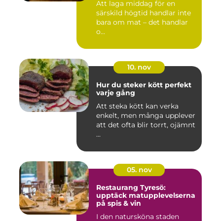
Att laga middag för en
särskild högtid handlar inte
bara om mat – det handlar
o...
10. nov
Hur du steker kött perfekt
varje gång
Att steka kött kan verka
enkelt, men många upplever
att det ofta blir torrt, ojämnt
...
05. nov
Restaurang Tyresö:
upptäck matupplevelserna
på spis & vin
I den natursköna staden