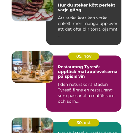
Hur du steker kött perfekt
varje gång
Att steka kött kan verka
enkelt, men många upplever
att det ofta blir torrt, ojämnt
...
05. nov
Restaurang Tyresö:
upptäck matupplevelserna
på spis & vin
I den natursköna staden
Tyresö finns en restaurang
som passar alla matälskare
och som...
30. okt