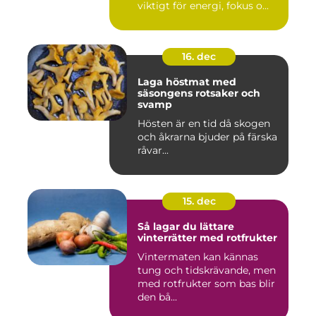
viktigt för energi, fokus o...
16. dec
Laga höstmat med
säsongens rotsaker och
svamp
Hösten är en tid då skogen
och åkrarna bjuder på färska
råvar...
15. dec
Så lagar du lättare
vinterrätter med rotfrukter
Vintermaten kan kännas
tung och tidskrävande, men
med rotfrukter som bas blir
den bå...