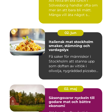
Att hitta en bra lunch i
Sölvesborg handlar ofta om
mer än att bara bli mätt.
Många vill äta något s...
02. jun
Italiensk mat stockholm
smaker, stämning och
vardagslyx
Få saker för människor i
Stockholm att stanna upp
som doften av vitlök i
olivolja, nygräddad pizzabo...
02. maj
Säsongsvaror nyckeln till
godare mat och bättre
ekonomi