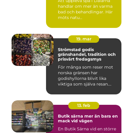
Att uppleva spa i Dalarna
handlar om mer än varma
bad och behandlingar. Här
möts natu...
19. mar
Strömstad godis
gränshandel, tradition och
prisvärt fredagsmys
För många som reser mot
norska gränsen har
godishyllorna blivit lika
viktiga som själva resan.
Ström...
13. feb
Butik särna mer än bara en
mack vid vägen
En Butik Särna vid en större