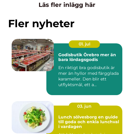
Läs fler inlägg här
Fler nyheter
01. jul
Godisbutik Örebro mer än
bara lördagsgodis
En riktigt bra godisbutik är
mer än hyllor med färgglada
karameller. Den blir ett
utflyktsmål, ett a...
03. jun
Lunch sölvesborg en guide
till goda och enkla lunchval
i vardagen