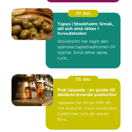
07. dec
Tapas i Stockholm: Smak,
stil och små rätter i
huvudstaden
Stockholm har tagit den
spanska tapastraditionen till
hjärtat. Små rätter delas
runt...
03. dec
Pub Uppsala - en guide till
stadens levande pubkultur
Uppsala har länge haft ett
rikt kulturliv med universitet,
traditioner och ett starkt
före...