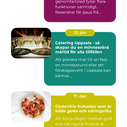
genomfartsled fyller flera
funktioner samtidigt.
Resenärer får paus frå...
12. jan
Catering Uppsala - så
skapar du en minnesvärd
måltid för alla tillfällen
Att planera mat till en fest,
en minnesstund eller ett
företagsevent i Uppsala kan
kännas ...
17. dec
Glutenfria frukostar som är
både goda och näringsrika
Att börja dagen med en god
och näringsrik frukost är