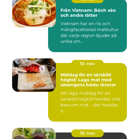
Från Vietnam: Bánh xèo
och andra rätter
Vietnam har en rik och
mångfacetterad matkultur
där varje region bjuder på
unika sm...
10. nov
Middag för en särskild
högtid: Laga mat med
säsongens bästa råvaror
Att laga middag för en
särskild högtid handlar inte
bara om mat – det handlar
o...
10. nov