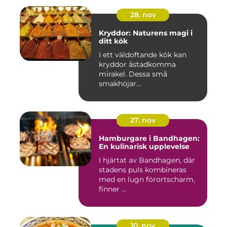
28. nov
Kryddor: Naturens magi i
ditt kök
I ett väldoftande kök kan
kryddor åstadkomma
mirakel. Dessa små
smakhöjar...
27. nov
Hamburgare i Bandhagen:
En kulinarisk upplevelse
I hjärtat av Bandhagen, där
stadens puls kombineras
med en lugn förortscharm,
finner ...
10. nov