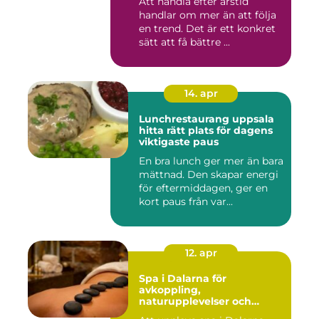
Att handla efter årstid
handlar om mer än att följa
en trend. Det är ett konkret
sätt att få bättre ...
14. apr
Lunchrestaurang uppsala
hitta rätt plats för dagens
viktigaste paus
En bra lunch ger mer än bara
mättnad. Den skapar energi
för eftermiddagen, ger en
kort paus från var...
12. apr
Spa i Dalarna för
avkoppling,
naturupplevelser och
minnesvärda vistelser