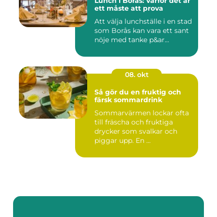
Lunch i Borås: varför det är
ett måste att prova
Att välja lunchställe i en stad
som Borås kan vara ett sant
nöje med tanke p&ar...
08. okt
Så gör du en fruktig och
färsk sommardrink
Sommarvärmen lockar ofta
till fräscha och fruktiga
drycker som svalkar och
piggar upp. En ...