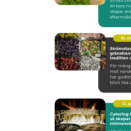
En bra lu
än bara m
skapar ene
eftermidd
en kort pau
19. 
Strömsta
gränshan
tradition 
fredagsm
För många
mot norsk
har godis
blivit lika
själva resa
12. j
Catering 
så skapar
minnesvä
för alla til