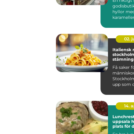
En riktigt
godisbuti
hyllor me
karameller
ett utflykt
02. 
Italiensk
stockholm smake
stämning
vardagsly
Få saker f
människor
Stockholm
upp som d
vitlök i oli
nygräddad 
14. 
Lunchres
uppsala hitta rätt
plats för
viktigast