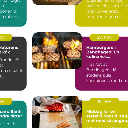
 har tagit
Uppsala har länge
ka
haft ett rikt kulturliv
ionen till
med universitet,
må rätter
traditioner och ett
..
starkt före...
nov
27. nov
Naturens
Hamburgare i
t kök
Bandhagen: En
kulinarisk
oftande kök
upplevelse
I hjärtat av
or
Bandhagen, där
a mirakel.
stadens puls
å
kombineras med en
..
lugn förortscharm,
finner ...
nov
10. nov
tnam: Bánh
Middag för en
ndra rätter
särskild högtid: Lag
mat med säsongen
ar en rik
bästa råvaror