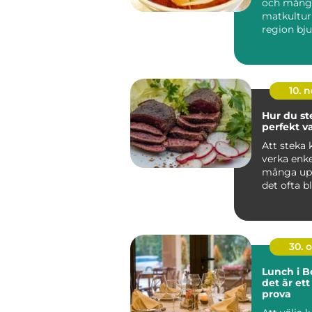
och mångf
matkultur 
region bj
unika sm..
10. 
Hur du st
perfekt v
Att steka 
verka enk
många upp
det ofta bl
ojämnt ...
30. 
Lunch i Bo
det är ett
prova