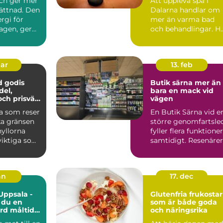
nch ger mer
Att uppleva spa i
vistelser
ättnad. Den
Dalarna handlar om
rgi för
mer än varma bad
agen, ger
och behandlingar. H
s från var...
möts natu...
mar
13. feb
d godis
Butik särna mer än
del,
bara en mack vid
och prisvärt
vägen
ys
 som reser
En Butik Särna vid e
a gränsen
större genomfartsle
hyllorna
fyller flera funktioner
 viktiga som
samtidigt. Resenärer
n. Ström...
får paus frå...
an
17. dec
Uppsala -
Glutenfria frukostar
 du en
som är både goda
rd måltid
och näringsrika
lfällen