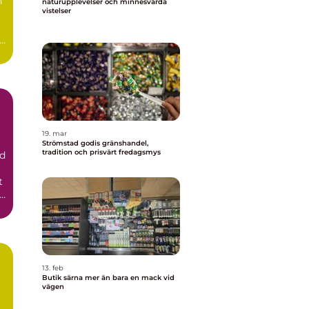
h
naturupplevelser och minnesvärda
vistelser
19. mar
Strömstad godis gränshandel,
tradition och prisvärt fredagsmys
id
t
t
13. feb
Butik särna mer än bara en mack vid
vägen