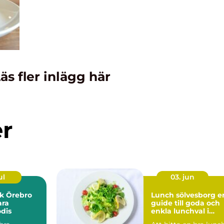
äs fler inlägg här
er
ul
03. jun
k Örebro
Lunch sölvesborg en
ara
guide till goda och
dis
enkla lunchval i
vardagen