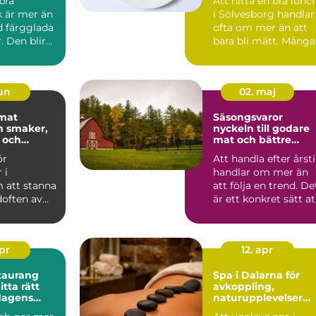
 bra
Att hitta en bra lunc
k är mer än
i Sölvesborg handlar
d färgglada
ofta om mer än att
. Den blir
bara bli mätt. Många
smål, ett a...
vill äta något s...
jun
02. maj
 mat
Säsongsvaror
r,
nyckeln till godare
 och
mat och bättre
x
ekonomi
ör
Att handla efter årst
 i
handlar om mer än
 att stanna
att följa en trend. De
often av
är ett konkret sätt at
volja,
få bättre ...
pizzabo...
apr
12. apr
taurang
Spa i Dalarna för
avkoppling,
 dagens
naturupplevelser
e paus
och minnesvärda