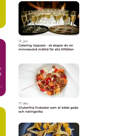
är
12. jan
Catering Uppsala - så skapar du en
minnesvärd måltid för alla tillfällen
n
d
17. dec
Glutenfria frukostar som är både goda
och näringsrika