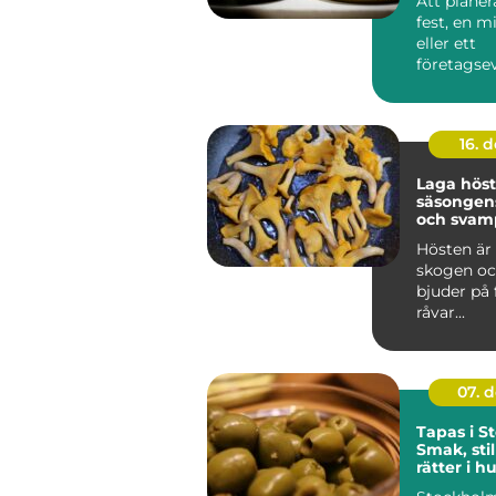
Att planer
fest, en 
eller ett
företagsev
Uppsala ka
16. 
Laga hös
säsongens
och svam
Hösten är 
skogen oc
bjuder på 
råvar...
07. 
Tapas i S
Smak, sti
rätter i 