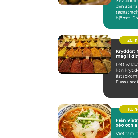
Stockholm
den spans
tapastradit
hjärtat. S
delas runt.
28. 
Kryddor: 
magi i dit
I ett väld
kan krydd
åstadkomm
Dessa sm
smakhöjar.
10. 
Från Vie
xèo och a
Vietnam h