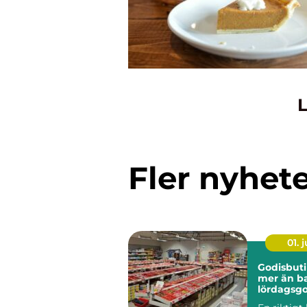
L
Fler nyhet
01. j
Godisbuti
mer än b
lördagsgo