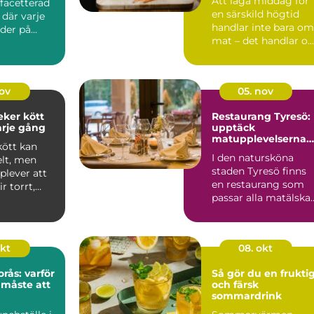
Att laga middag för
acetterad
en särskild högtid
där varje
handlar inte bara om
uder på
mat – det handlar o...
.
nov
05. nov
eker kött
Restaurang Tyresö:
arje gång
upptäck
matupplevelserna
kött kan
på spis & vin
I den natursköna
elt, men
staden Tyresö finns
lever att
en restaurang som
ir torrt,
passar alla matälska
och som...
okt
08. okt
rås: varför
Så gör du en frukti
 måste att
och färsk
sommardrink