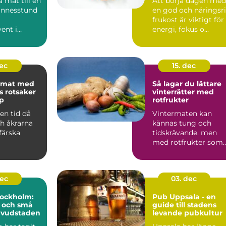
a mat till en
Att börja dagen med
minnesstund
en god och näringsr
frukost är viktigt för
ent i
energi, fokus o...
n kännas ...
dec
15. dec
tmat med
Så lagar du lättare
 rotsaker
vinterrätter med
p
rotfrukter
en tid då
Vintermaten kan
h åkrarna
kännas tung och
färska
tidskrävande, men
med rotfrukter som
bas blir den bå...
dec
03. dec
tockholm:
Pub Uppsala - en
l och små
guide till stadens
huvudstaden
levande pubkultur