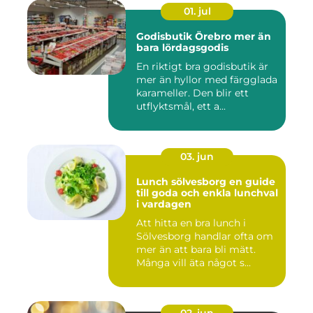
01. jul
Godisbutik Örebro mer än
bara lördagsgodis
En riktigt bra godisbutik är
mer än hyllor med färgglada
karameller. Den blir ett
utflyktsmål, ett a...
03. jun
Lunch sölvesborg en guide
till goda och enkla lunchval
i vardagen
Att hitta en bra lunch i
Sölvesborg handlar ofta om
mer än att bara bli mätt.
Många vill äta något s...