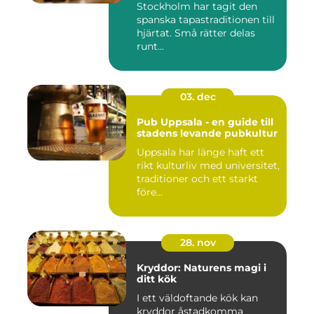
Stockholm har tagit den
spanska tapastraditionen till
hjärtat. Små rätter delas
runt...
03. dec
Pub Uppsala - en guide till
stadens levande pubkultur
Uppsala har länge haft ett
rikt kulturliv med universitet,
traditioner och ett starkt
före...
28. nov
Kryddor: Naturens magi i
ditt kök
I ett väldoftande kök kan
kryddor åstadkomma