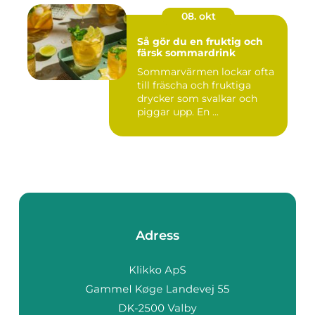
08. okt
Så gör du en fruktig och
färsk sommardrink
Sommarvärmen lockar ofta
till fräscha och fruktiga
drycker som svalkar och
piggar upp. En ...
Adress