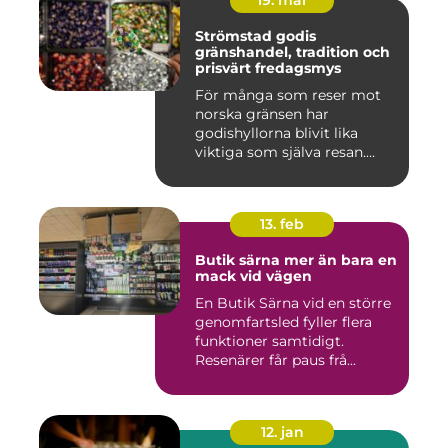
19. mar
Strömstad godis
gränshandel, tradition och
prisvärt fredagsmys
För många som reser mot
norska gränsen har
godishyllorna blivit lika
viktiga som själva resan.
Ström...
13. feb
Butik särna mer än bara en
mack vid vägen
En Butik Särna vid en större
genomfartsled fyller flera
funktioner samtidigt.
Resenärer får paus frå...
12. jan