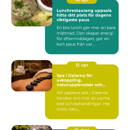
14. apr
Lunchrestaurang uppsala
hitta rätt plats för dagens
viktigaste paus
En bra lunch ger mer än bara
mättnad. Den skapar energi
för eftermiddagen, ger en
kort paus från var...
12. apr
Spa i Dalarna för
avkoppling,
naturupplevelser och
minnesvärda vistelser
Att uppleva spa i Dalarna
handlar om mer än varma
bad och behandlingar. Här
möts natu...