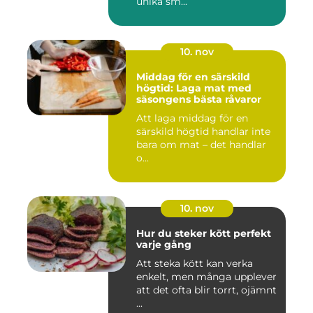
unika sm...
10. nov
Middag för en särskild
högtid: Laga mat med
säsongens bästa råvaror
Att laga middag för en
särskild högtid handlar inte
bara om mat – det handlar
o...
10. nov
Hur du steker kött perfekt
varje gång
Att steka kött kan verka
enkelt, men många upplever
att det ofta blir torrt, ojämnt
...