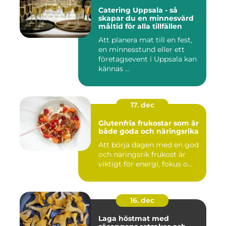
Catering Uppsala - så
skapar du en minnesvärd
måltid för alla tillfällen
Att planera mat till en fest,
en minnesstund eller ett
företagsevent i Uppsala kan
kännas ...
17. dec
Glutenfria frukostar som är
både goda och näringsrika
Att börja dagen med en god
och näringsrik frukost är
viktigt för energi, fokus o...
16. dec
Laga höstmat med