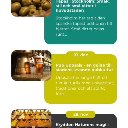
Tapas i Stockholm: Smak,
stil och små rätter i
huvudstaden
Stockholm har tagit den
spanska tapastraditionen till
hjärtat. Små rätter delas
runt...
03. dec
Pub Uppsala - en guide till
stadens levande pubkultur
Uppsala har länge haft ett
rikt kulturliv med universitet,
traditioner och ett starkt
före...
28. nov
Kryddor: Naturens magi i