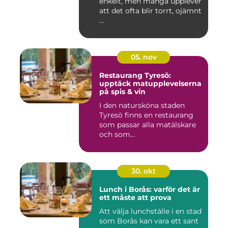
enkelt, men många upplever
att det ofta blir torrt, ojämnt
...
05. nov
Restaurang Tyresö:
upptäck matupplevelserna
på spis & vin
I den natursköna staden
Tyresö finns en restaurang
som passar alla matälskare
och som...
30. okt
Lunch i Borås: varför det är
ett måste att prova
Att välja lunchställe i en stad
som Borås kan vara ett sant