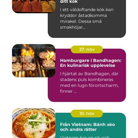
ditt kök
I ett väldoftande kök kan
kryddor åstadkomma
mirakel. Dessa små
smakhöjar...
27. nov
Hamburgare i Bandhagen:
En kulinarisk upplevelse
I hjärtat av Bandhagen, där
stadens puls kombineras
med en lugn förortscharm,
finner ...
10. nov
Från Vietnam: Bánh xèo
och andra rätter
Vietnam har en rik och