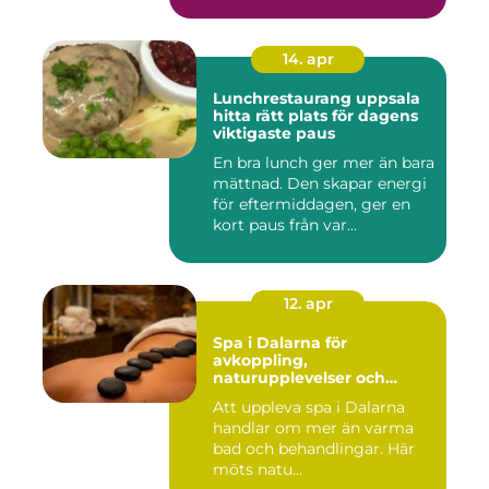
14. apr
Lunchrestaurang uppsala
hitta rätt plats för dagens
viktigaste paus
En bra lunch ger mer än bara
mättnad. Den skapar energi
för eftermiddagen, ger en
kort paus från var...
12. apr
Spa i Dalarna för
avkoppling,
naturupplevelser och
minnesvärda vistelser
Att uppleva spa i Dalarna
handlar om mer än varma
bad och behandlingar. Här
möts natu...