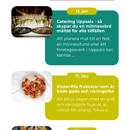
12. jan
Catering Uppsala - så
skapar du en minnesvärd
måltid för alla tillfällen
Att planera mat till en fest,
en minnesstund eller ett
företagsevent i Uppsala kan
kännas ...
17. dec
Glutenfria frukostar som är
både goda och näringsrika
Att börja dagen med en god
och näringsrik frukost är
viktigt för energi, fokus o...