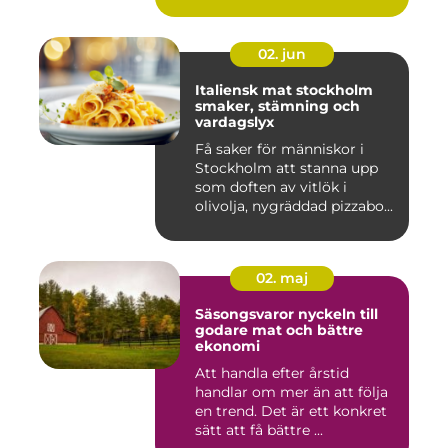
02. jun
Italiensk mat stockholm
smaker, stämning och
vardagslyx
Få saker för människor i
Stockholm att stanna upp
som doften av vitlök i
olivolja, nygräddad pizzabo...
02. maj
Säsongsvaror nyckeln till
godare mat och bättre
ekonomi
Att handla efter årstid
handlar om mer än att följa
en trend. Det är ett konkret
sätt att få bättre ...