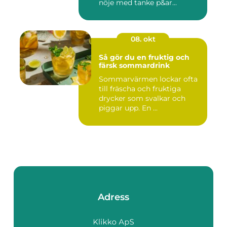
nöje med tanke p&ar...
08. okt
Så gör du en fruktig och
färsk sommardrink
Sommarvärmen lockar ofta
till fräscha och fruktiga
drycker som svalkar och
piggar upp. En ...
Adress