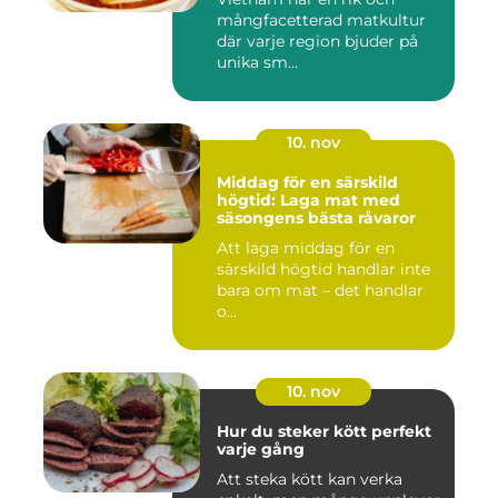
mångfacetterad matkultur
där varje region bjuder på
unika sm...
10. nov
Middag för en särskild
högtid: Laga mat med
säsongens bästa råvaror
Att laga middag för en
särskild högtid handlar inte
bara om mat – det handlar
o...
10. nov
Hur du steker kött perfekt
varje gång
Att steka kött kan verka