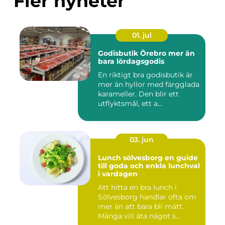
Fler nyheter
01. jul
Godisbutik Örebro mer än
bara lördagsgodis
En riktigt bra godisbutik är
mer än hyllor med färgglada
karameller. Den blir ett
utflyktsmål, ett a...
03. jun
Lunch sölvesborg en guide
till goda och enkla lunchval
i vardagen
Att hitta en bra lunch i
Sölvesborg handlar ofta om
mer än att bara bli mätt.
Många vill äta något s...