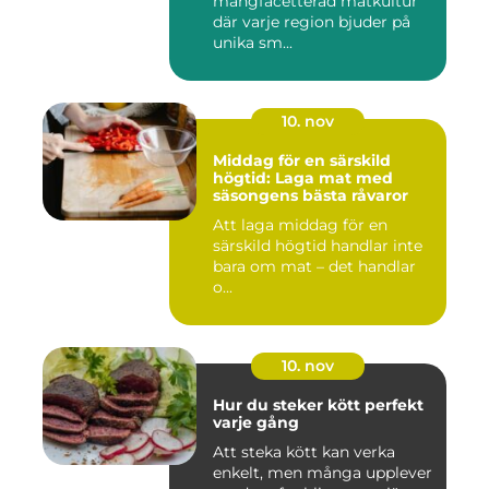
mångfacetterad matkultur
där varje region bjuder på
unika sm...
10. nov
Middag för en särskild
högtid: Laga mat med
säsongens bästa råvaror
Att laga middag för en
särskild högtid handlar inte
bara om mat – det handlar
o...
10. nov
Hur du steker kött perfekt
varje gång
Att steka kött kan verka
enkelt, men många upplever