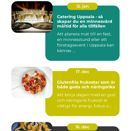
12. jan
Catering Uppsala - så
skapar du en minnesvärd
måltid för alla tillfällen
Att planera mat till en fest,
en minnesstund eller ett
företagsevent i Uppsala kan
kännas ...
17. dec
Glutenfria frukostar som är
både goda och näringsrika
Att börja dagen med en god
och näringsrik frukost är
viktigt för energi, fokus o...
16. dec