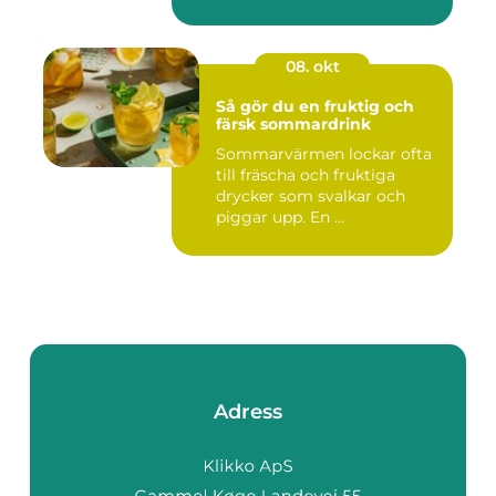
08. okt
Så gör du en fruktig och
färsk sommardrink
Sommarvärmen lockar ofta
till fräscha och fruktiga
drycker som svalkar och
piggar upp. En ...
Adress