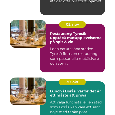
att det ofta blir torrt, ojämnt
...
05. nov
Restaurang Tyresö:
upptäck matupplevelserna
på spis & vin
I den natursköna staden
Tyresö finns en restaurang
som passar alla matälskare
och som...
30. okt
Lunch i Borås: varför det är
ett måste att prova
Att välja lunchställe i en stad
som Borås kan vara ett sant
nöje med tanke p&ar...