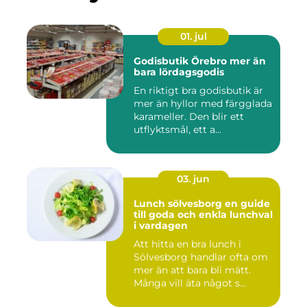
01. jul
Godisbutik Örebro mer än
bara lördagsgodis
En riktigt bra godisbutik är
mer än hyllor med färgglada
karameller. Den blir ett
utflyktsmål, ett a...
03. jun
Lunch sölvesborg en guide
till goda och enkla lunchval
i vardagen
Att hitta en bra lunch i
Sölvesborg handlar ofta om
mer än att bara bli mätt.
Många vill äta något s...