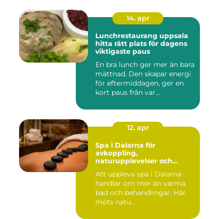
14. apr
Lunchrestaurang uppsala
hitta rätt plats för dagens
viktigaste paus
En bra lunch ger mer än bara
mättnad. Den skapar energi
för eftermiddagen, ger en
kort paus från var...
12. apr
Spa i Dalarna för
avkoppling,
naturupplevelser och
minnesvärda vistelser
Att uppleva spa i Dalarna
handlar om mer än varma
bad och behandlingar. Här
möts natu...