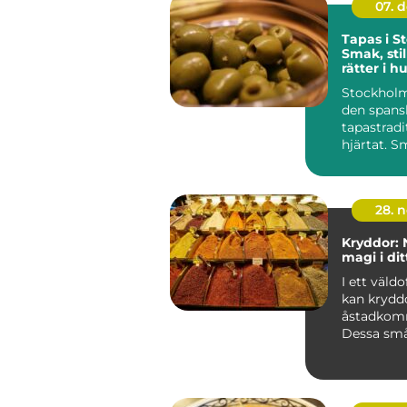
07. 
Tapas i S
Smak, sti
rätter i 
Stockholm
den spans
tapastradit
hjärtat. S
delas runt.
28. 
Kryddor: 
magi i dit
I ett väld
kan krydd
åstadkomm
Dessa sm
smakhöjar.