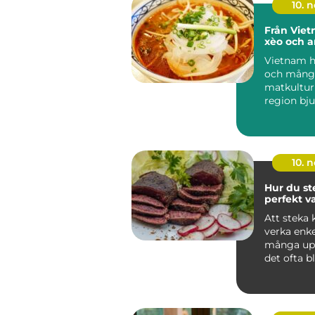
10. 
Från Vie
xèo och a
Vietnam h
och mångf
matkultur 
region bj
unika sm..
10. 
Hur du st
perfekt v
Att steka 
verka enk
många upp
det ofta bl
ojämnt ...