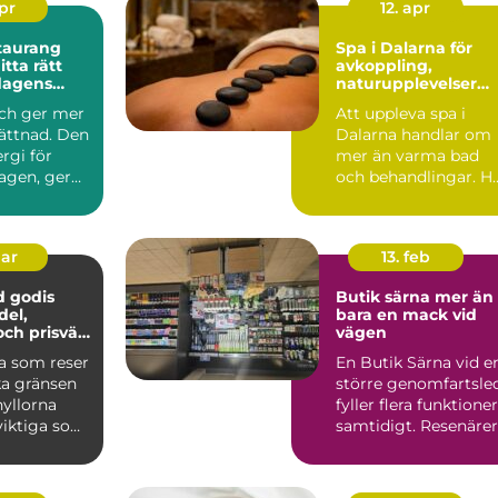
apr
12. apr
taurang
Spa i Dalarna för
avkoppling,
 dagens
naturupplevelser
e paus
och minnesvärda
nch ger mer
Att uppleva spa i
vistelser
ättnad. Den
Dalarna handlar om
rgi för
mer än varma bad
agen, ger
och behandlingar. H
s från var...
möts natu...
mar
13. feb
d godis
Butik särna mer än
del,
bara en mack vid
och prisvärt
vägen
ys
 som reser
En Butik Särna vid e
a gränsen
större genomfartsle
hyllorna
fyller flera funktioner
 viktiga som
samtidigt. Resenärer
n. Ström...
får paus frå...