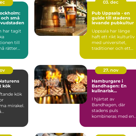
dec
03. dec
tockholm:
Pub Uppsala - en
l och små
guide till stadens
huvudstaden
levande pubkultur
 har tagit
Uppsala har länge
ka
haft ett rikt kulturliv
ionen till
med universitet,
må rätter
traditioner och ett
..
starkt före...
nov
27. nov
Naturens
Hamburgare i
t kök
Bandhagen: En
kulinarisk
oftande kök
upplevelse
I hjärtat av
or
Bandhagen, där
a mirakel.
stadens puls
å
kombineras med en
..
lugn förortscharm,
finner ...