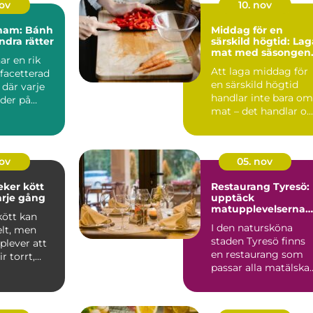
nov
10. nov
tnam: Bánh
Middag för en
ndra rätter
särskild högtid: Lag
mat med säsongen
ar en rik
bästa råvaror
Att laga middag för
acetterad
en särskild högtid
där varje
handlar inte bara om
uder på
mat – det handlar o...
.
nov
05. nov
eker kött
Restaurang Tyresö:
arje gång
upptäck
matupplevelserna
kött kan
på spis & vin
I den natursköna
elt, men
staden Tyresö finns
lever att
en restaurang som
ir torrt,
passar alla matälska
och som...