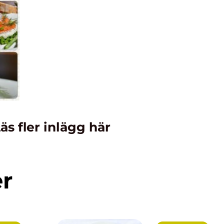
äs fler inlägg här
er