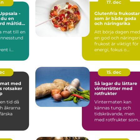
an
17. dec
Uppsala -
Glutenfria frukostar
 du en
som är både goda
rd måltid
och näringsrika
lfällen
a mat till en
Att börja dagen med
minnesstund
en god och näringsr
frukost är viktigt för
ent i
energi, fokus o...
n kännas ...
dec
15. dec
tmat med
Så lagar du lättare
 rotsaker
vinterrätter med
p
rotfrukter
en tid då
Vintermaten kan
h åkrarna
kännas tung och
färska
tidskrävande, men
med rotfrukter som
bas blir den bå...