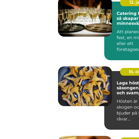
12. j
Catering 
så skapar
minnesvä
för alla til
Att planer
fest, en 
eller ett
företagsev
Uppsala ka
16. 
Laga hös
säsongens
och svam
Hösten är 
skogen oc
bjuder på 
råvar...