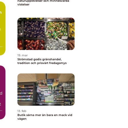
naturupplevelser och minnesvärda
vistelser
h
19. mar
Strömstad godis gränshandel,
tradition och prisvärt fredagsmys
id
t
t
13. feb
Butik särna mer än bara en mack vid
vägen