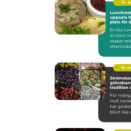
14. 
Lunchres
uppsala hitta rätt
plats för
viktigast
En bra lu
än bara m
skapar ene
eftermidd
en kort pau
19. 
Strömsta
gränshan
tradition 
fredagsm
För många
mot norsk
har godis
blivit lika
själva resa