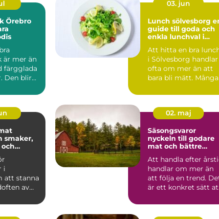
ul
03. jun
k Örebro
Lunch sölvesborg en
ara
guide till goda och
dis
enkla lunchval i
vardagen
 bra
Att hitta en bra lunc
k är mer än
i Sölvesborg handlar
d färgglada
ofta om mer än att
. Den blir
bara bli mätt. Många
smål, ett a...
vill äta något s...
jun
02. maj
 mat
Säsongsvaror
r,
nyckeln till godare
 och
mat och bättre
x
ekonomi
ör
Att handla efter årst
 i
handlar om mer än
 att stanna
att följa en trend. De
often av
är ett konkret sätt at
volja,
få bättre ...
pizzabo...