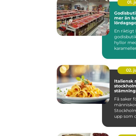
01. j
Godisbuti
mer än b
lördagsgo
En riktigt
godisbuti
hyllor me
karameller
ett utflykt
02. 
Italiensk
stockholm smake
stämning
vardagsly
Få saker f
människor
Stockholm
upp som d
vitlök i oli
nygräddad 