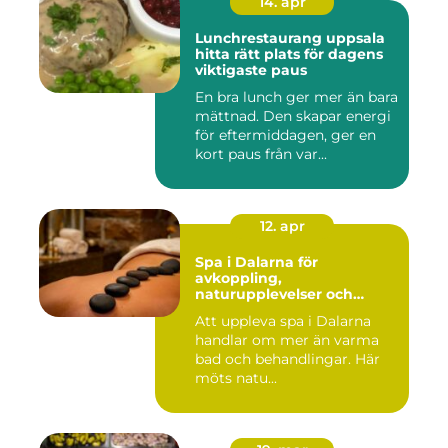
14. apr
Lunchrestaurang uppsala
hitta rätt plats för dagens
viktigaste paus
En bra lunch ger mer än bara
mättnad. Den skapar energi
för eftermiddagen, ger en
kort paus från var...
12. apr
Spa i Dalarna för
avkoppling,
naturupplevelser och
minnesvärda vistelser
Att uppleva spa i Dalarna
handlar om mer än varma
bad och behandlingar. Här
möts natu...