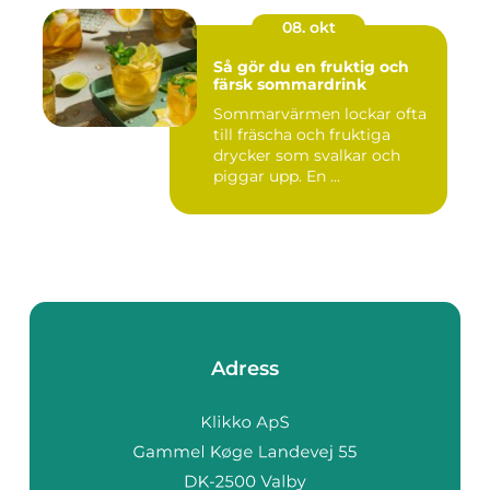
08. okt
Så gör du en fruktig och
färsk sommardrink
Sommarvärmen lockar ofta
till fräscha och fruktiga
drycker som svalkar och
piggar upp. En ...
Adress