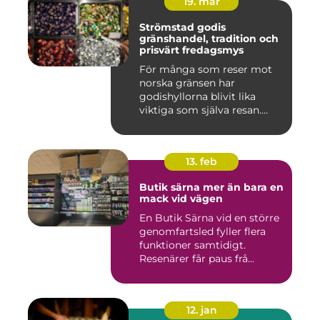
19. mar
Strömstad godis
gränshandel, tradition och
prisvärt fredagsmys
För många som reser mot
norska gränsen har
godishyllorna blivit lika
viktiga som själva resan.
Ström...
13. feb
Butik särna mer än bara en
mack vid vägen
En Butik Särna vid en större
genomfartsled fyller flera
funktioner samtidigt.
Resenärer får paus frå...
12. jan