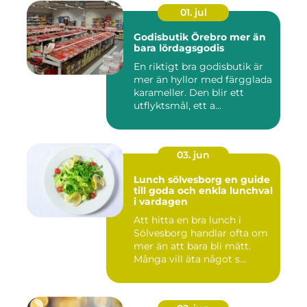
01. jul
Godisbutik Örebro mer än
bara lördagsgodis
En riktigt bra godisbutik är
mer än hyllor med färgglada
karameller. Den blir ett
utflyktsmål, ett a...
03. jun
Lunch sölvesborg en guide
till goda och enkla lunchval
i vardagen
Att hitta en bra lunch i
Sölvesborg handlar ofta om
mer än att bara bli mätt.
Många vill äta något s...