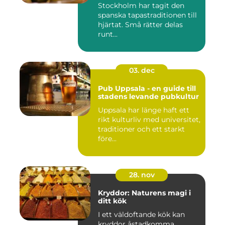
Stockholm har tagit den
spanska tapastraditionen till
hjärtat. Små rätter delas
runt...
03. dec
Pub Uppsala - en guide till
stadens levande pubkultur
Uppsala har länge haft ett
rikt kulturliv med universitet,
traditioner och ett starkt
före...
28. nov
Kryddor: Naturens magi i
ditt kök
I ett väldoftande kök kan
kryddor åstadkomma