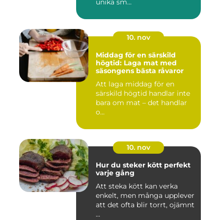
unika sm...
10. nov
Middag för en särskild
högtid: Laga mat med
säsongens bästa råvaror
Att laga middag för en
särskild högtid handlar inte
bara om mat – det handlar
o...
10. nov
Hur du steker kött perfekt
varje gång
Att steka kött kan verka
enkelt, men många upplever
att det ofta blir torrt, ojämnt
...