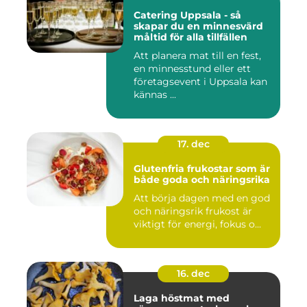
Catering Uppsala - så
skapar du en minnesvärd
måltid för alla tillfällen
Att planera mat till en fest,
en minnesstund eller ett
företagsevent i Uppsala kan
kännas ...
17. dec
Glutenfria frukostar som är
både goda och näringsrika
Att börja dagen med en god
och näringsrik frukost är
viktigt för energi, fokus o...
16. dec
Laga höstmat med