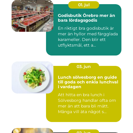
01. jul
Godisbutik Örebro mer än
bara lördagsgodis
En riktigt bra godisbutik är
mer än hyllor med färgglada
karameller. Den blir ett
utflyktsmål, ett a...
03. jun
Lunch sölvesborg en guide
till goda och enkla lunchval
i vardagen
Att hitta en bra lunch i
Sölvesborg handlar ofta om
mer än att bara bli mätt.
Många vill äta något s...