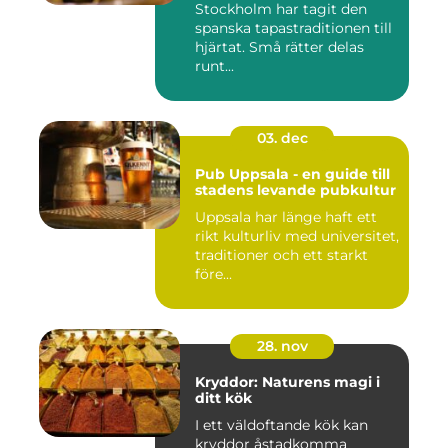
Stockholm har tagit den
spanska tapastraditionen till
hjärtat. Små rätter delas
runt...
03. dec
Pub Uppsala - en guide till
stadens levande pubkultur
Uppsala har länge haft ett
rikt kulturliv med universitet,
traditioner och ett starkt
före...
28. nov
Kryddor: Naturens magi i
ditt kök
I ett väldoftande kök kan
kryddor åstadkomma