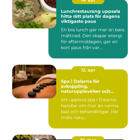
14. apr
Lunchrestaurang uppsala
hitta rätt plats för dagens
viktigaste paus
En bra lunch ger mer än bara
mättnad. Den skapar energi
för eftermiddagen, ger en
kort paus från var...
12. apr
Spa i Dalarna för
avkoppling,
naturupplevelser och
minnesvärda vistelser
Att uppleva spa i Dalarna
handlar om mer än varma
bad och behandlingar. Här
möts natu...