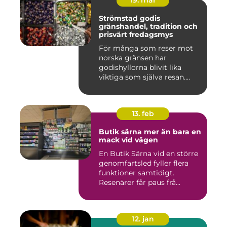
19. mar
Strömstad godis
gränshandel, tradition och
prisvärt fredagsmys
För många som reser mot
norska gränsen har
godishyllorna blivit lika
viktiga som själva resan.
Ström...
13. feb
Butik särna mer än bara en
mack vid vägen
En Butik Särna vid en större
genomfartsled fyller flera
funktioner samtidigt.
Resenärer får paus frå...
12. jan