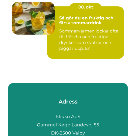
08. okt
Så gör du en fruktig och
färsk sommardrink
Sommarvärmen lockar ofta
till fräscha och fruktiga
drycker som svalkar och
piggar upp. En ...
Adress