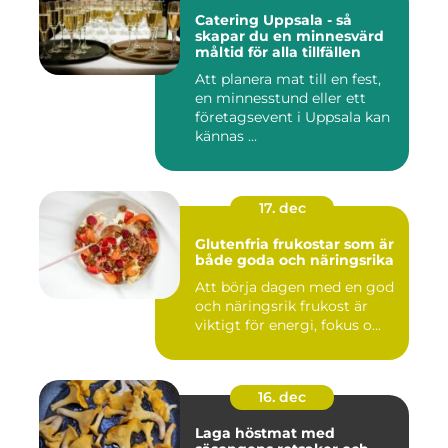
Catering Uppsala - så
skapar du en minnesvärd
måltid för alla tillfällen
Att planera mat till en fest,
en minnesstund eller ett
företagsevent i Uppsala kan
kännas ...
17. dec
Glutenfria frukostar som är
både goda och näringsrika
Att börja dagen med en god
och näringsrik frukost är
viktigt för energi, fokus o...
16. dec
Laga höstmat med