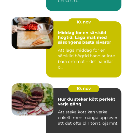
unika sm...
10. nov
Middag för en särskild
högtid: Laga mat med
säsongens bästa råvaror
Att laga middag för en
särskild högtid handlar inte
bara om mat – det handlar
o...
10. nov
Hur du steker kött perfekt
varje gång
Att steka kött kan verka
enkelt, men många upplever
att det ofta blir torrt, ojämnt
...