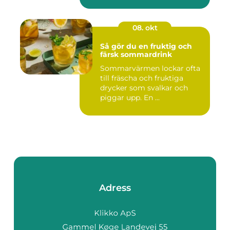
08. okt
Så gör du en fruktig och
färsk sommardrink
Sommarvärmen lockar ofta
till fräscha och fruktiga
drycker som svalkar och
piggar upp. En ...
Adress