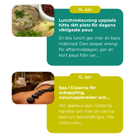
14. apr
Lunchrestaurang uppsala
hitta rätt plats för dagens
viktigaste paus
En bra lunch ger mer än bara
mättnad. Den skapar energi
för eftermiddagen, ger en
kort paus från var...
12. apr
Spa i Dalarna för
avkoppling,
naturupplevelser och
minnesvärda vistelser
Att uppleva spa i Dalarna
handlar om mer än varma
bad och behandlingar. Här
möts natu...