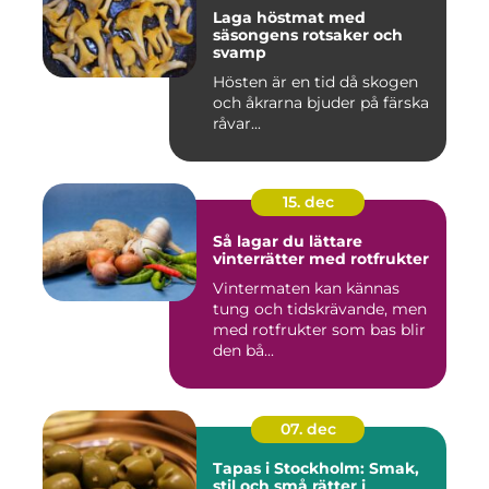
Laga höstmat med
säsongens rotsaker och
svamp
Hösten är en tid då skogen
och åkrarna bjuder på färska
råvar...
15. dec
Så lagar du lättare
vinterrätter med rotfrukter
Vintermaten kan kännas
tung och tidskrävande, men
med rotfrukter som bas blir
den bå...
07. dec
Tapas i Stockholm: Smak,
stil och små rätter i