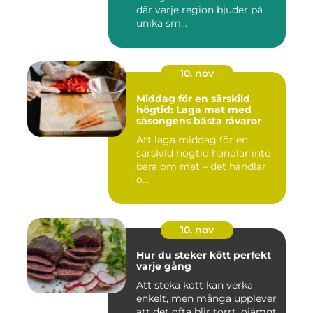
där varje region bjuder på
unika sm...
10. nov
Middag för en särskild
högtid: Laga mat med
säsongens bästa råvaror
Att laga middag för en
särskild högtid handlar inte
bara om mat – det handlar
o...
10. nov
Hur du steker kött perfekt
varje gång
Att steka kött kan verka
enkelt, men många upplever
att det ofta blir torrt, ojämnt