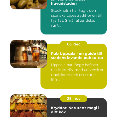
huvudstaden
Stockholm har tagit den
spanska tapastraditionen till
hjärtat. Små rätter delas
runt...
03. dec
Pub Uppsala - en guide till
stadens levande pubkultur
Uppsala har länge haft ett
rikt kulturliv med universitet,
traditioner och ett starkt
före...
28. nov
Kryddor: Naturens magi i
ditt kök