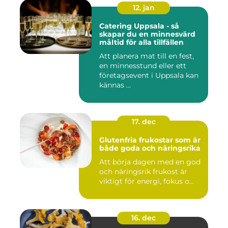
12. jan
Catering Uppsala - så
skapar du en minnesvärd
måltid för alla tillfällen
Att planera mat till en fest,
en minnesstund eller ett
företagsevent i Uppsala kan
kännas ...
17. dec
Glutenfria frukostar som är
både goda och näringsrika
Att börja dagen med en god
och näringsrik frukost är
viktigt för energi, fokus o...
16. dec