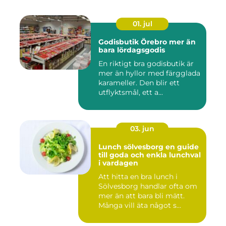
01. jul
Godisbutik Örebro mer än
bara lördagsgodis
En riktigt bra godisbutik är
mer än hyllor med färgglada
karameller. Den blir ett
utflyktsmål, ett a...
03. jun
Lunch sölvesborg en guide
till goda och enkla lunchval
i vardagen
Att hitta en bra lunch i
Sölvesborg handlar ofta om
mer än att bara bli mätt.
Många vill äta något s...