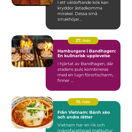
I ett väldoftande kök kan
kryddor åstadkomma
mirakel. Dessa små
smakhöjar...
27. nov
Hamburgare i Bandhagen:
En kulinarisk upplevelse
I hjärtat av Bandhagen, där
stadens puls kombineras
med en lugn förortscharm,
finner ...
10. nov
Från Vietnam: Bánh xèo
och andra rätter
Vietnam har en rik och
mångfacetterad matkultur