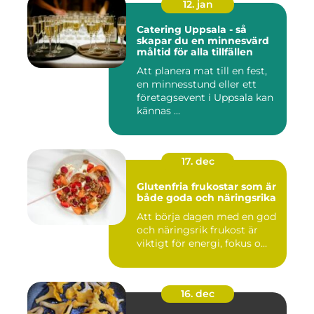
12. jan
Catering Uppsala - så
skapar du en minnesvärd
måltid för alla tillfällen
Att planera mat till en fest,
en minnesstund eller ett
företagsevent i Uppsala kan
kännas ...
17. dec
Glutenfria frukostar som är
både goda och näringsrika
Att börja dagen med en god
och näringsrik frukost är
viktigt för energi, fokus o...
16. dec