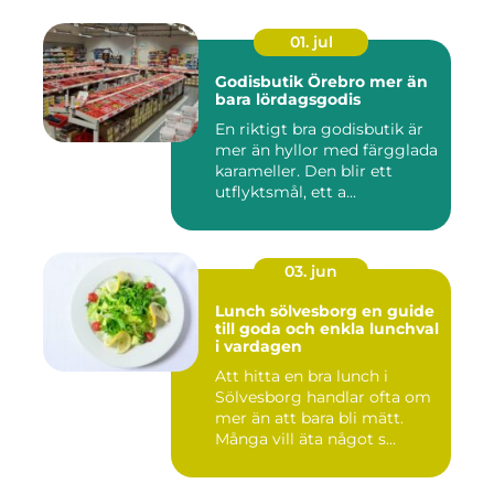
01. jul
Godisbutik Örebro mer än
bara lördagsgodis
En riktigt bra godisbutik är
mer än hyllor med färgglada
karameller. Den blir ett
utflyktsmål, ett a...
03. jun
Lunch sölvesborg en guide
till goda och enkla lunchval
i vardagen
Att hitta en bra lunch i
Sölvesborg handlar ofta om
mer än att bara bli mätt.
Många vill äta något s...