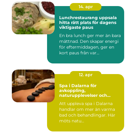
14. apr
Lunchrestaurang uppsala
hitta rätt plats för dagens
viktigaste paus
En bra lunch ger mer än bara
mättnad. Den skapar energi
för eftermiddagen, ger en
kort paus från var...
12. apr
Spa i Dalarna för
avkoppling,
naturupplevelser och
minnesvärda vistelser
Att uppleva spa i Dalarna
handlar om mer än varma
bad och behandlingar. Här
möts natu...