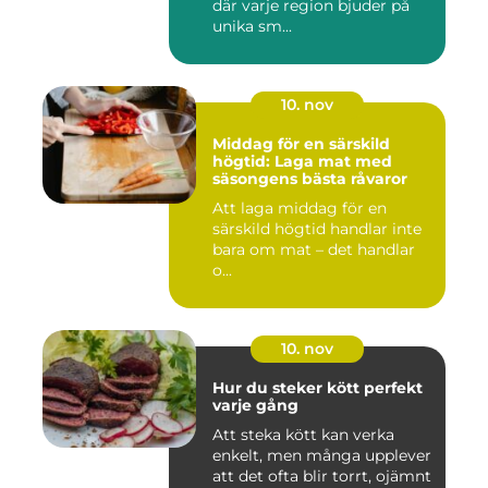
där varje region bjuder på
unika sm...
10. nov
Middag för en särskild
högtid: Laga mat med
säsongens bästa råvaror
Att laga middag för en
särskild högtid handlar inte
bara om mat – det handlar
o...
10. nov
Hur du steker kött perfekt
varje gång
Att steka kött kan verka
enkelt, men många upplever
att det ofta blir torrt, ojämnt