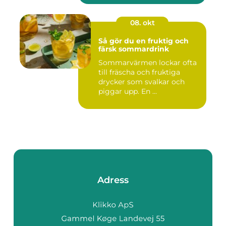
08. okt
Så gör du en fruktig och
färsk sommardrink
Sommarvärmen lockar ofta
till fräscha och fruktiga
drycker som svalkar och
piggar upp. En ...
Adress