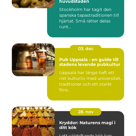
huvudstaden
Stockholm har tagit den
spanska tapastraditionen till
hjärtat. Små rätter delas
runt...
03. dec
Pub Uppsala - en guide till
stadens levande pubkultur
Uppsala har länge haft ett
rikt kulturliv med universitet,
traditioner och ett starkt
före...
28. nov
Kryddor: Naturens magi i
ditt kök
I ett väldoftande kök kan