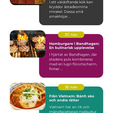
I ett väldoftande kök kan
kryddor åstadkomma
mirakel. Dessa små
smakhöjar...
27. nov
Hamburgare i Bandhagen:
En kulinarisk upplevelse
I hjärtat av Bandhagen, där
stadens puls kombineras
med en lugn förortscharm,
finner ...
10. nov
Från Vietnam: Bánh xèo
och andra rätter
Vietnam har en rik och
mångfacetterad matkultur