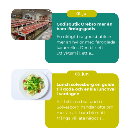
01. jul
Godisbutik Örebro mer än
bara lördagsgodis
En riktigt bra godisbutik är
mer än hyllor med färgglada
karameller. Den blir ett
utflyktsmål, ett a...
03. jun
Lunch sölvesborg en guide
till goda och enkla lunchval
i vardagen
Att hitta en bra lunch i
Sölvesborg handlar ofta om
mer än att bara bli mätt.
Många vill äta något s...