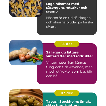
Laga höstmat med
säsongens rotsaker och
svamp
Hösten är en tid då skogen
och åkrarna bjuder på färska
råvar...
15. dec
Så lagar du lättare
vinterrätter med rotfrukter
Vintermaten kan kännas
tung och tidskrävande, men
med rotfrukter som bas blir
den bå...
07. dec
Tapas i Stockholm: Smak,
stil och små rätter i