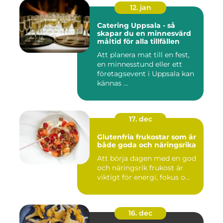
12. jan
Catering Uppsala - så
skapar du en minnesvärd
måltid för alla tillfällen
Att planera mat till en fest,
en minnesstund eller ett
företagsevent i Uppsala kan
kännas ...
17. dec
Glutenfria frukostar som är
både goda och näringsrika
Att börja dagen med en god
och näringsrik frukost är
viktigt för energi, fokus o...
16. dec