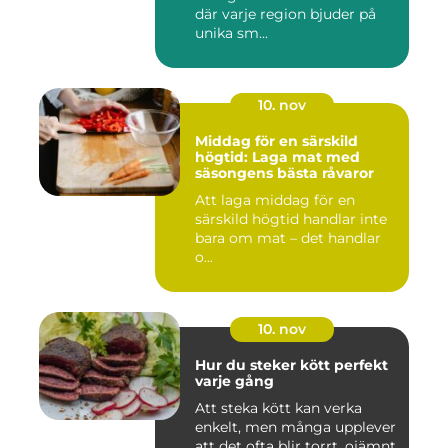
där varje region bjuder på
unika sm...
10. nov
Middag för en särskild
högtid: Laga mat med
säsongens bästa råvaror
Att laga middag för en
särskild högtid handlar inte
bara om mat – det handlar
o...
10. nov
Hur du steker kött perfekt
varje gång
Att steka kött kan verka
enkelt, men många upplever
att det ofta blir torrt, ojämnt