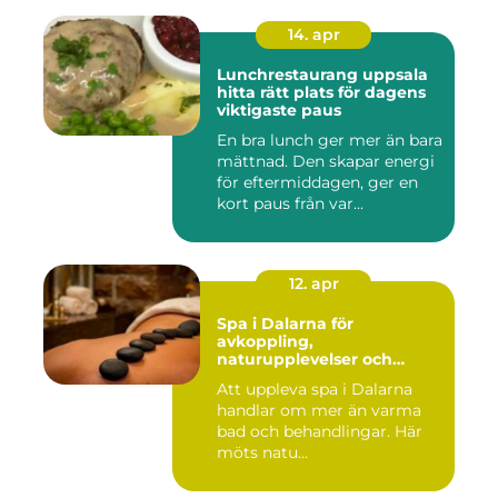
14. apr
Lunchrestaurang uppsala
hitta rätt plats för dagens
viktigaste paus
En bra lunch ger mer än bara
mättnad. Den skapar energi
för eftermiddagen, ger en
kort paus från var...
12. apr
Spa i Dalarna för
avkoppling,
naturupplevelser och
minnesvärda vistelser
Att uppleva spa i Dalarna
handlar om mer än varma
bad och behandlingar. Här
möts natu...