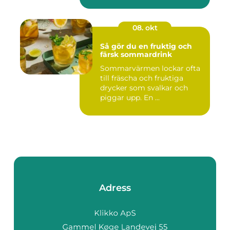
08. okt
Så gör du en fruktig och
färsk sommardrink
Sommarvärmen lockar ofta
till fräscha och fruktiga
drycker som svalkar och
piggar upp. En ...
Adress