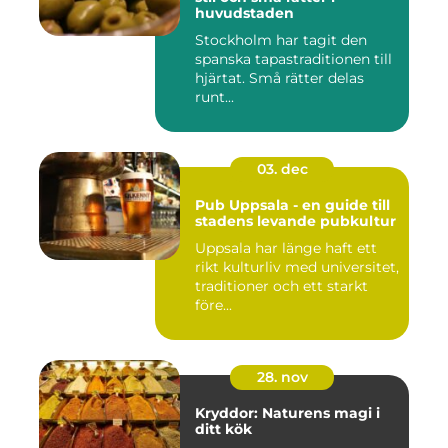
huvudstaden
Stockholm har tagit den
spanska tapastraditionen till
hjärtat. Små rätter delas
runt...
03. dec
Pub Uppsala - en guide till
stadens levande pubkultur
Uppsala har länge haft ett
rikt kulturliv med universitet,
traditioner och ett starkt
före...
28. nov
Kryddor: Naturens magi i
ditt kök