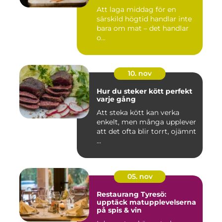
Att laga middag för en
särskild högtid handlar inte
bara om mat – det handlar
o...
10. nov
Hur du steker kött perfekt
varje gång
Att steka kött kan verka
enkelt, men många upplever
att det ofta blir torrt, ojämnt
...
05. nov
Restaurang Tyresö:
upptäck matupplevelserna
på spis & vin