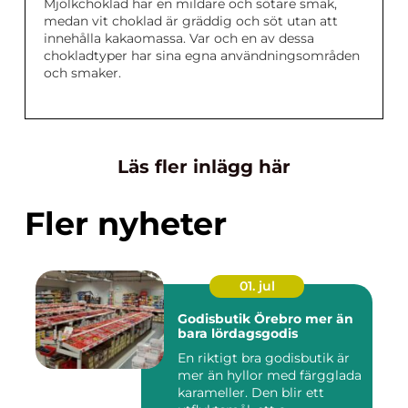
Mjölkchoklad har en mildare och sötare smak,
medan vit choklad är gräddig och söt utan att
innehålla kakaomassa. Var och en av dessa
chokladtyper har sina egna användningsområden
och smaker.
Läs fler inlägg här
Fler nyheter
01. jul
Godisbutik Örebro mer än
bara lördagsgodis
En riktigt bra godisbutik är
mer än hyllor med färgglada
karameller. Den blir ett