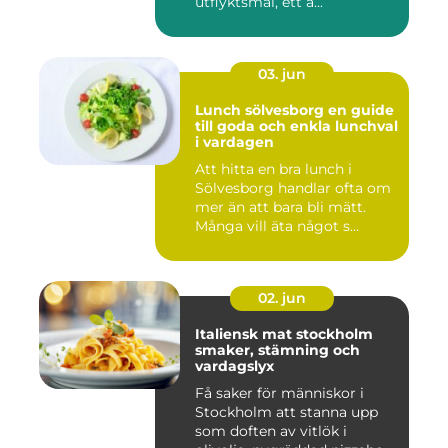
utflyktsmål, ett a...
03. jun
Lunch sölvesborg en guide
till goda och enkla lunchval
i vardagen
Att hitta en bra lunch i
Sölvesborg handlar ofta om
mer än att bara bli mätt.
Många vill äta något s...
02. jun
Italiensk mat stockholm
smaker, stämning och
vardagslyx
Få saker för människor i
Stockholm att stanna upp
som doften av vitlök i