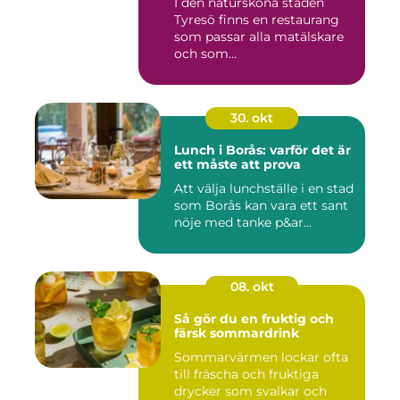
I den natursköna staden
Tyresö finns en restaurang
som passar alla matälskare
och som...
30. okt
Lunch i Borås: varför det är
ett måste att prova
Att välja lunchställe i en stad
som Borås kan vara ett sant
nöje med tanke p&ar...
08. okt
Så gör du en fruktig och
färsk sommardrink
Sommarvärmen lockar ofta
till fräscha och fruktiga
drycker som svalkar och