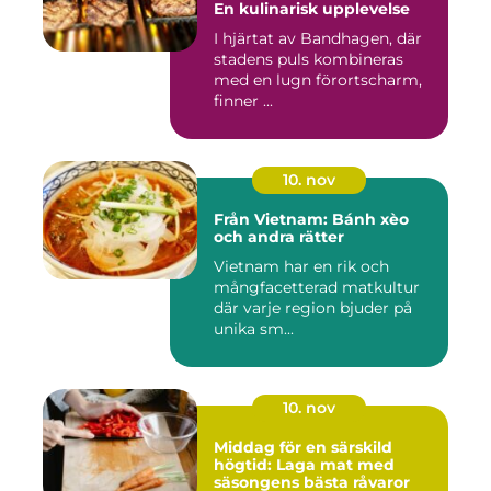
En kulinarisk upplevelse
I hjärtat av Bandhagen, där
stadens puls kombineras
med en lugn förortscharm,
finner ...
10. nov
Från Vietnam: Bánh xèo
och andra rätter
Vietnam har en rik och
mångfacetterad matkultur
där varje region bjuder på
unika sm...
10. nov
Middag för en särskild
högtid: Laga mat med
säsongens bästa råvaror