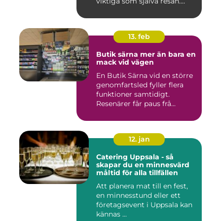
viktiga som själva resan.
Ström...
13. feb
Butik särna mer än bara en
mack vid vägen
En Butik Särna vid en större
genomfartsled fyller flera
funktioner samtidigt.
Resenärer får paus frå...
12. jan
Catering Uppsala - så
skapar du en minnesvärd
måltid för alla tillfällen
Att planera mat till en fest,
en minnesstund eller ett
företagsevent i Uppsala kan
kännas ...