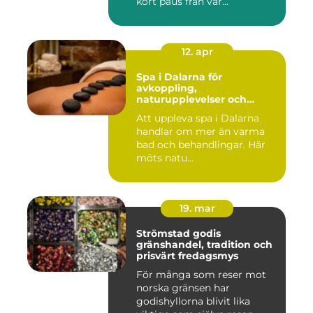
kort paus från var...
12. apr
Spa i Dalarna för
avkoppling,
naturupplevelser och
minnesvärda vistelser
Att uppleva spa i Dalarna
handlar om mer än varma
bad och behandlingar. Här
möts natu...
19. mar
Strömstad godis
gränshandel, tradition och
prisvärt fredagsmys
För många som reser mot
norska gränsen har
godishyllorna blivit lika