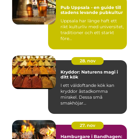
Pub Uppsala - en guide till
stadens levande pubkultur
Uppsala har länge haft ett
rikt kulturliv med universitet,
traditioner och ett starkt
före...
28. nov
Kryddor: Naturens magi i
ditt kök
I ett väldoftande kök kan
kryddor åstadkomma
mirakel. Dessa små
smakhöjar...
27. nov
Hamburgare i Bandhagen: