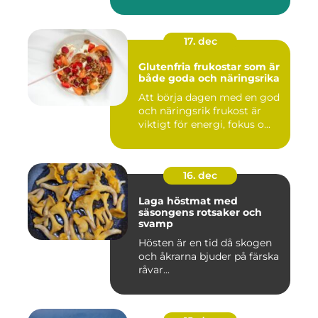
17. dec
Glutenfria frukostar som är
både goda och näringsrika
Att börja dagen med en god
och näringsrik frukost är
viktigt för energi, fokus o...
16. dec
Laga höstmat med
säsongens rotsaker och
svamp
Hösten är en tid då skogen
och åkrarna bjuder på färska
råvar...