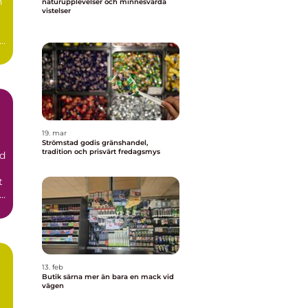
h
naturupplevelser och minnesvärda
vistelser
19. mar
Strömstad godis gränshandel,
tradition och prisvärt fredagsmys
id
t
t
13. feb
Butik särna mer än bara en mack vid
vägen