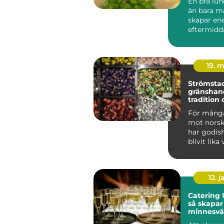
En bra lu
än bara m
skapar ene
eftermidd
en kort pau
19. 
Strömsta
gränshan
tradition 
fredagsm
För många
mot norsk
har godis
blivit lika
själva resa
12. j
Catering 
så skapar
minnesvä
för alla til