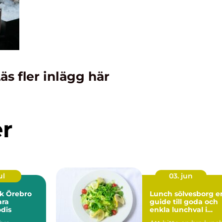
äs fler inlägg här
er
ul
03. jun
k Örebro
Lunch sölvesborg en
ara
guide till goda och
dis
enkla lunchval i
vardagen