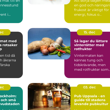
a mat till en
Att börja dagen med
minnesstund
en god och näringsr
frukost är viktigt för
ent i
energi, fokus o...
n kännas ...
dec
15. dec
tmat med
Så lagar du lättare
 rotsaker
vinterrätter med
p
rotfrukter
en tid då
Vintermaten kan
h åkrarna
kännas tung och
färska
tidskrävande, men
med rotfrukter som
bas blir den bå...
dec
03. dec
tockholm:
Pub Uppsala - en
l och små
guide till stadens
huvudstaden
levande pubkultur