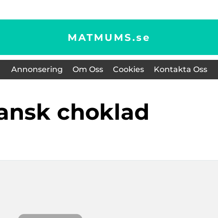
MATMUMS.
se
Annonsering
Om Oss
Cookies
Kontakta Oss
gansk choklad