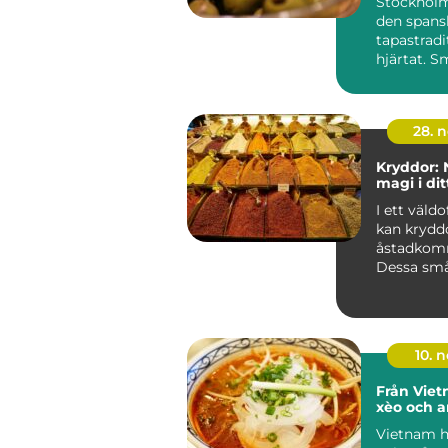
Stockholm
den spans
tapastradit
hjärtat. S
delas runt.
28. 
Kryddor: 
magi i dit
I ett väld
kan krydd
åstadkomm
Dessa sm
smakhöjar.
10. 
Från Vie
xèo och a
Vietnam h