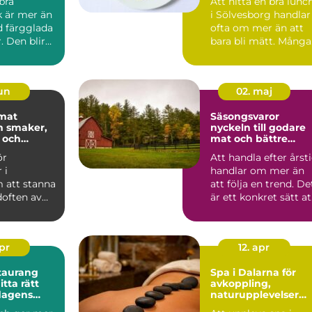
 bra
Att hitta en bra lunc
k är mer än
i Sölvesborg handlar
d färgglada
ofta om mer än att
. Den blir
bara bli mätt. Många
smål, ett a...
vill äta något s...
jun
02. maj
 mat
Säsongsvaror
r,
nyckeln till godare
 och
mat och bättre
x
ekonomi
ör
Att handla efter årst
 i
handlar om mer än
 att stanna
att följa en trend. De
often av
är ett konkret sätt at
volja,
få bättre ...
pizzabo...
apr
12. apr
taurang
Spa i Dalarna för
avkoppling,
 dagens
naturupplevelser
e paus
och minnesvärda