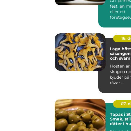
Att planer
fest, en 
eller ett
företagsev
Uppsala ka
16. 
Laga hös
säsongens
och svam
Hösten är 
skogen oc
bjuder på 
råvar...
07. 
Tapas i S
Smak, sti
rätter i 