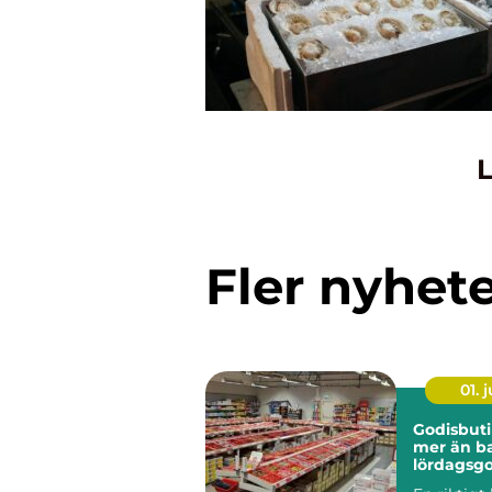
L
Fler nyhet
01. j
Godisbuti
mer än b
lördagsgo