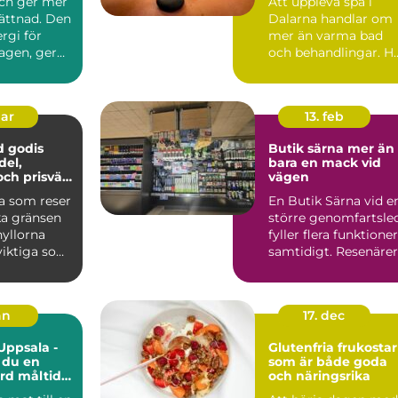
nch ger mer
Att uppleva spa i
vistelser
ättnad. Den
Dalarna handlar om
rgi för
mer än varma bad
agen, ger
och behandlingar. H
s från var...
möts natu...
mar
13. feb
d godis
Butik särna mer än
del,
bara en mack vid
och prisvärt
vägen
ys
 som reser
En Butik Särna vid e
a gränsen
större genomfartsle
hyllorna
fyller flera funktioner
 viktiga som
samtidigt. Resenärer
n. Ström...
får paus frå...
an
17. dec
Uppsala -
Glutenfria frukostar
 du en
som är både goda
rd måltid
och näringsrika
lfällen