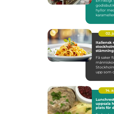
En riktigt
godisbuti
hyllor me
karameller
ett utflykt
02. 
Italiensk
stockholm smake
stämning
vardagsly
Få saker f
människor
Stockholm
upp som d
vitlök i oli
nygräddad 
14. 
Lunchres
uppsala hitta rätt
plats för
viktigast