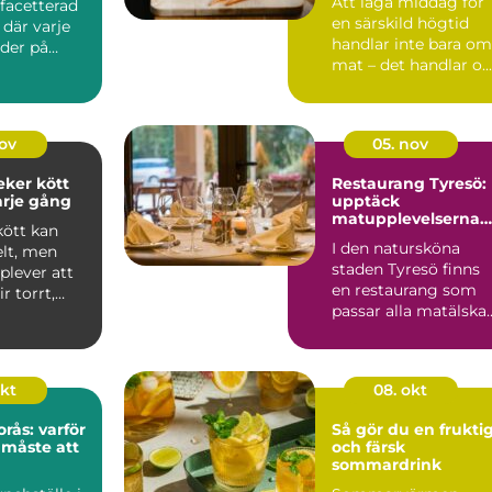
Att laga middag för
acetterad
en särskild högtid
där varje
handlar inte bara om
uder på
mat – det handlar o...
.
nov
05. nov
eker kött
Restaurang Tyresö:
arje gång
upptäck
matupplevelserna
kött kan
på spis & vin
I den natursköna
elt, men
staden Tyresö finns
lever att
en restaurang som
ir torrt,
passar alla matälska
och som...
okt
08. okt
rås: varför
Så gör du en frukti
 måste att
och färsk
sommardrink