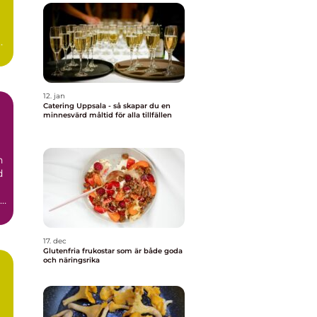
är
12. jan
Catering Uppsala - så skapar du en
minnesvärd måltid för alla tillfällen
n
d
17. dec
Glutenfria frukostar som är både goda
och näringsrika