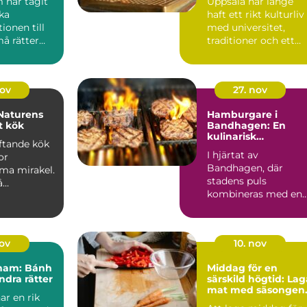
 har tagit
Uppsala har länge
ka
haft ett rikt kulturliv
ionen till
med universitet,
må rätter
traditioner och ett
..
starkt före...
nov
27. nov
Naturens
Hamburgare i
t kök
Bandhagen: En
kulinarisk
oftande kök
upplevelse
I hjärtat av
or
Bandhagen, där
a mirakel.
stadens puls
å
kombineras med en
..
lugn förortscharm,
finner ...
nov
10. nov
tnam: Bánh
Middag för en
ndra rätter
särskild högtid: Lag
mat med säsongen
ar en rik
bästa råvaror