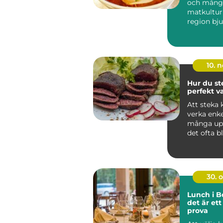
och mångf
matkultur 
region bj
unika sm..
10. 
Hur du st
perfekt v
Att steka 
verka enk
många upp
det ofta bl
ojämnt ...
30. 
Lunch i Bo
det är ett
prova