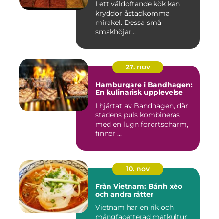
I ett väldoftande kök kan
kryddor åstadkomma
mirakel. Dessa små
smakhöjar...
27. nov
Hamburgare i Bandhagen:
En kulinarisk upplevelse
I hjärtat av Bandhagen, där
stadens puls kombineras
med en lugn förortscharm,
finner ...
10. nov
Från Vietnam: Bánh xèo
och andra rätter
Vietnam har en rik och
mångfacetterad matkultur