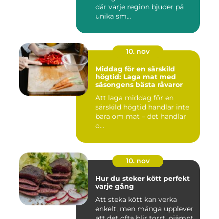
där varje region bjuder på
unika sm...
10. nov
Middag för en särskild
högtid: Laga mat med
säsongens bästa råvaror
Att laga middag för en
särskild högtid handlar inte
bara om mat – det handlar
o...
10. nov
Hur du steker kött perfekt
varje gång
Att steka kött kan verka
enkelt, men många upplever
att det ofta blir torrt, ojämnt