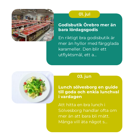
01. jul
Godisbutik Örebro mer än
bara lördagsgodis
En riktigt bra godisbutik är
mer än hyllor med färgglada
karameller. Den blir ett
utflyktsmål, ett a...
03. jun
Lunch sölvesborg en guide
till goda och enkla lunchval
i vardagen
Att hitta en bra lunch i
Sölvesborg handlar ofta om
mer än att bara bli mätt.
Många vill äta något s...