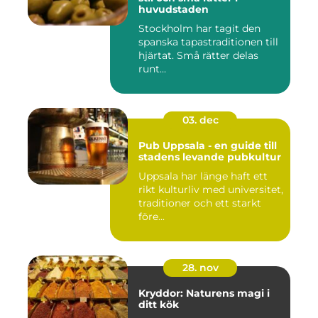
huvudstaden
Stockholm har tagit den
spanska tapastraditionen till
hjärtat. Små rätter delas
runt...
03. dec
Pub Uppsala - en guide till
stadens levande pubkultur
Uppsala har länge haft ett
rikt kulturliv med universitet,
traditioner och ett starkt
före...
28. nov
Kryddor: Naturens magi i
ditt kök