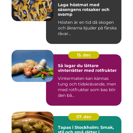
Laga höstmat med
säsongens rotsaker och
svamp
Hösten är en tid då skogen
och åkrarna bjuder på färska
råvar...
15. dec
Så lagar du lättare
vinterrätter med rotfrukter
Vintermaten kan kännas
tung och tidskrävande, men
med rotfrukter som bas blir
den bå...
07. dec
Tapas i Stockholm: Smak,
stil och små rätter i