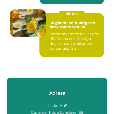
08. okt
Så gör du en fruktig och
färsk sommardrink
Sommarvärmen lockar ofta
till fräscha och fruktiga
drycker som svalkar och
piggar upp. En ...
Adress