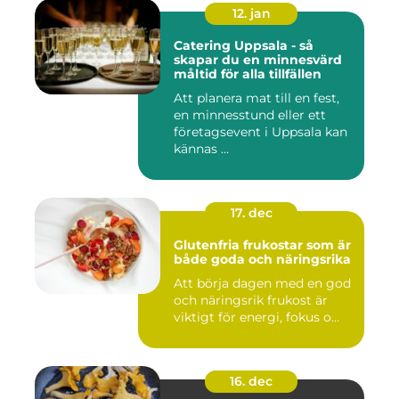
12. jan
Catering Uppsala - så
skapar du en minnesvärd
måltid för alla tillfällen
Att planera mat till en fest,
en minnesstund eller ett
företagsevent i Uppsala kan
kännas ...
17. dec
Glutenfria frukostar som är
både goda och näringsrika
Att börja dagen med en god
och näringsrik frukost är
viktigt för energi, fokus o...
16. dec