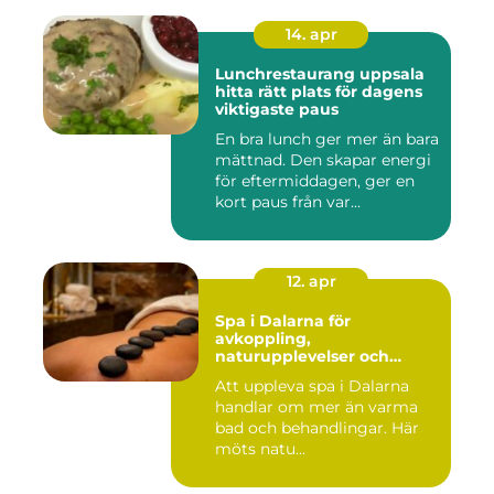
14. apr
Lunchrestaurang uppsala
hitta rätt plats för dagens
viktigaste paus
En bra lunch ger mer än bara
mättnad. Den skapar energi
för eftermiddagen, ger en
kort paus från var...
12. apr
Spa i Dalarna för
avkoppling,
naturupplevelser och
minnesvärda vistelser
Att uppleva spa i Dalarna
handlar om mer än varma
bad och behandlingar. Här
möts natu...