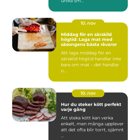
unika sm...
10. nov
Middag för en särskild
högtid: Laga mat med
säsongens bästa råvaror
Att laga middag för en
särskild högtid handlar inte
bara om mat – det handlar
o...
10. nov
Hur du steker kött perfekt
varje gång
Att steka kött kan verka
enkelt, men många upplever
att det ofta blir torrt, ojämnt
...