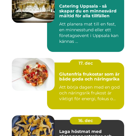
Catering Uppsala - så
skapar du en minnesvärd
måltid för alla tillfällen
Att planera mat till en fest,
en minnesstund eller ett
företagsevent i Uppsala kan
kännas ...
17. dec
Glutenfria frukostar som är
både goda och näringsrika
Att börja dagen med en god
och näringsrik frukost är
viktigt för energi, fokus o...
16. dec
Laga höstmat med