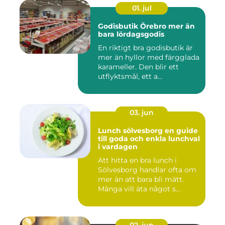
01. jul
Godisbutik Örebro mer än
bara lördagsgodis
En riktigt bra godisbutik är
mer än hyllor med färgglada
karameller. Den blir ett
utflyktsmål, ett a...
03. jun
Lunch sölvesborg en guide
till goda och enkla lunchval
i vardagen
Att hitta en bra lunch i
Sölvesborg handlar ofta om
mer än att bara bli mätt.
Många vill äta något s...