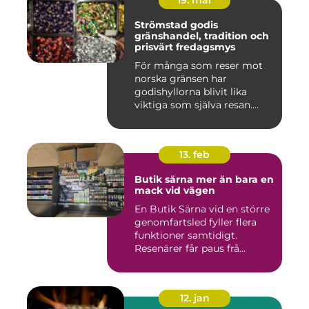
19. mar
Strömstad godis
gränshandel, tradition och
prisvärt fredagsmys
För många som reser mot
norska gränsen har
godishyllorna blivit lika
viktiga som själva resan.
Ström...
13. feb
Butik särna mer än bara en
mack vid vägen
En Butik Särna vid en större
genomfartsled fyller flera
funktioner samtidigt.
Resenärer får paus frå...
12. jan