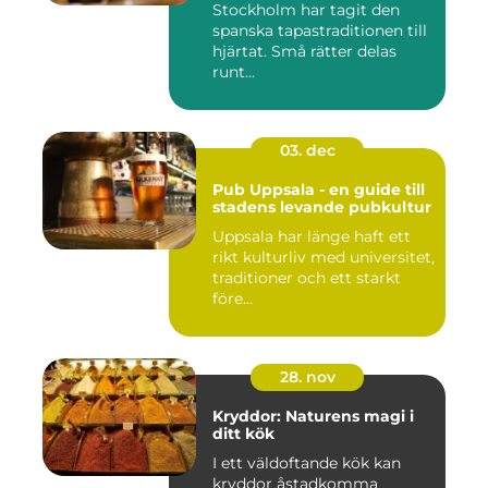
Stockholm har tagit den
spanska tapastraditionen till
hjärtat. Små rätter delas
runt...
03. dec
Pub Uppsala - en guide till
stadens levande pubkultur
Uppsala har länge haft ett
rikt kulturliv med universitet,
traditioner och ett starkt
före...
28. nov
Kryddor: Naturens magi i
ditt kök
I ett väldoftande kök kan
kryddor åstadkomma