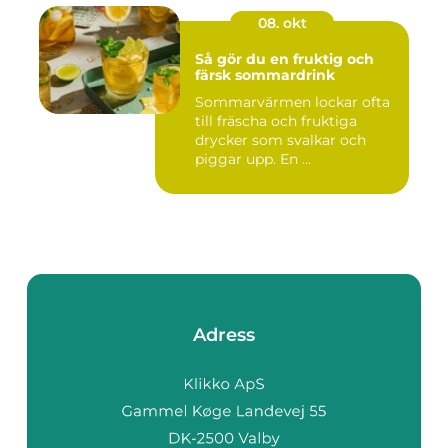
08. okt
Så gör du en fruktig och
färsk sommardrink
Sommarvärmen lockar ofta
till fräscha och fruktiga
drycker som svalkar och
piggar upp. En ...
Adress