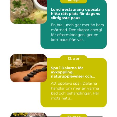
14. apr
Lunchrestaurang uppsala
hitta rätt plats för dagens
viktigaste paus
En bra lunch ger mer än bara
mättnad. Den skapar energi
för eftermiddagen, ger en
kort paus från var...
12. apr
Spa i Dalarna för
avkoppling,
naturupplevelser och
minnesvärda vistelser
Att uppleva spa i Dalarna
handlar om mer än varma
bad och behandlingar. Här
möts natu...